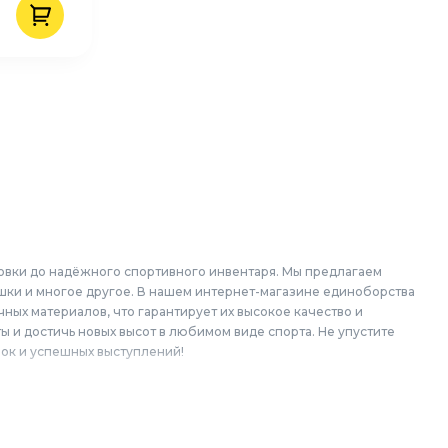
овки до надёжного спортивного инвентаря. Мы предлагаем
ешки и многое другое. В нашем интернет-магазине единоборства
ных материалов, что гарантирует их высокое качество и
 и достичь новых высот в любимом виде спорта. Не упустите
ок и успешных выступлений!
области: Балашиха, Подольск, Химки, Мытищи, Королёв,
вский, Пушкино, Орехово-Зуево, Ногинск, Сергиев Посад,