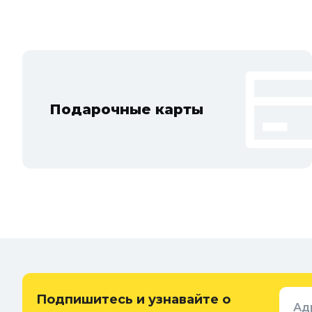
Видное, Воскресенск, Чехов, Клин, Ивантеевка, Лобня, Дубна, 
Новосибирска и Новосибирской области: Бердск, Искитим, Коль
Подарочные карты
Подпишитесь и узнавайте о
Ад