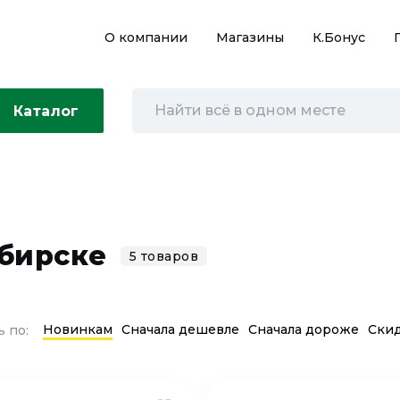
О компании
Магазины
К.Бонус
Каталог
ибирске
5 товаров
Новинкам
Сначала дешевле
Сначала дороже
Ски
 по: