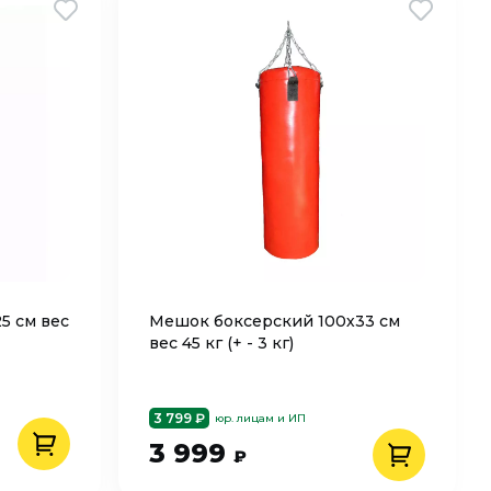
5 см вес
Мешок боксерский 100х33 см
вес 45 кг (+ - 3 кг)
3 799 ₽
юр. лицам и ИП
3 999
₽