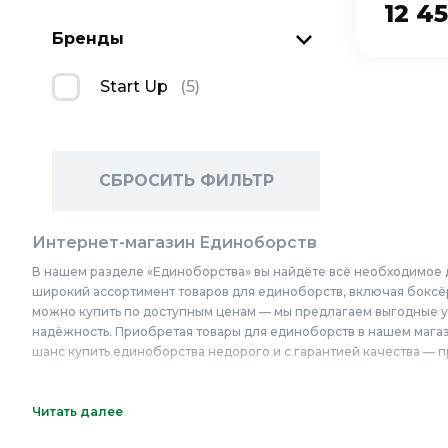
12 4
Бренды
Start Up
(
5
)
СБРОСИТЬ ФИЛЬТР
Интернет-магазин Единоборств
В нашем разделе «Единоборства» вы найдёте всё необходимое 
широкий ассортимент товаров для единоборств, включая боксёр
можно купить по доступным ценам — мы предлагаем выгодные усл
надёжность. Приобретая товары для единоборств в нашем магаз
шанс купить единоборства недорого и с гарантией качества —
Онлайн каталог Единоборств в Колорлон
Читать далее
Интернет-магазин Колорлон предлагает большой выбор Единобо
Люберцы, Красногорск, Одинцово, Домодедово, Электросталь, К