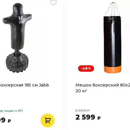
-48%
боксерская 185 см Jabb
Мешок боксерский 80х2
20 кг
5 000 ₽
юр. лицам и ИП
2 599
₽
99
₽