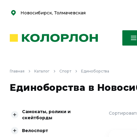
С
С
к
к
оро
оро
Новосибирск, Толмачевская
Главная
Каталог
Спорт
Единоборства
Единоборства в Новос
Самокаты, ролики и
Сортировать
скейтборды
Велоспорт