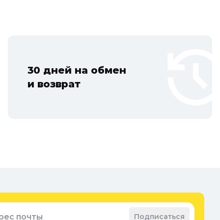
Егорьевск, Наро-Фоминск, Дмитров, Лыткарино, Павловский Посад, Ст
цово.
30 дней на обмен
и возврат
рес почты
Подписаться