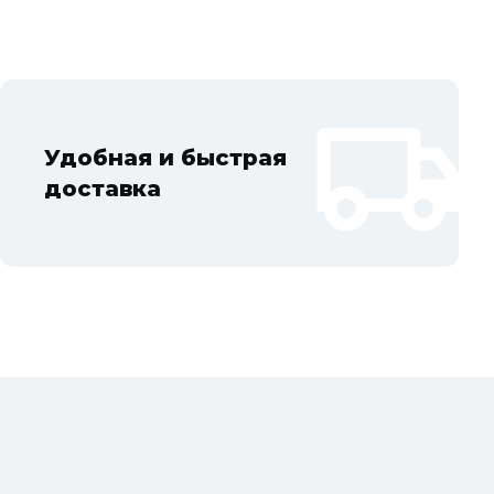
упино, Котельники, Фрязино, Дзержинский, Солнечногорск,
Удобная и быстрая
доставка