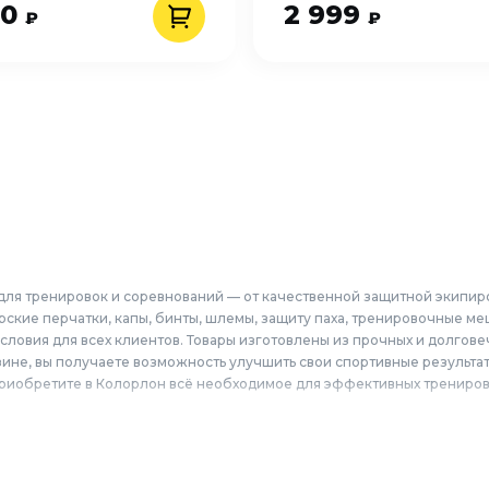
50
2 999
₽
₽
для тренировок и соревнований — от качественной защитной экипир
ские перчатки, капы, бинты, шлемы, защиту паха, тренировочные м
овия для всех клиентов. Товары изготовлены из прочных и долговеч
ине, вы получаете возможность улучшить свои спортивные результаты
 приобретите в Колорлон всё необходимое для эффективных трениров
рств по выгодным ценам для жителей Москвы и городов Московской 
оломна, Щёлково, Серпухов, Долгопрудный, Раменское, Реутов, Жуко