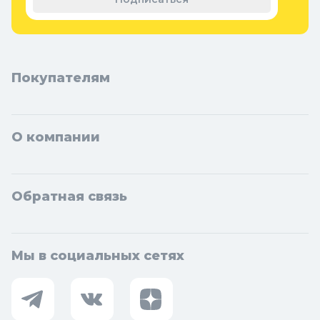
Фоминск, Дмитров, Лыткарино, Павловский Посад, Ступино,
Котельники, Фрязино, Дзержинский, Солнечногорск,
Новосибирска и Новосибирской области: Бердск, Искитим,
Кольцово.
Покупателям
О компании
Обратная связь
Мы в социальных сетях