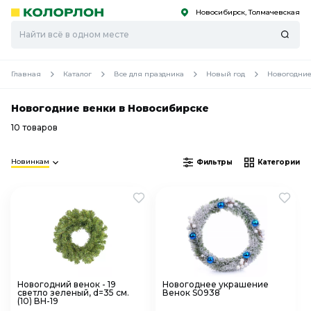
Новосибирск, Толмачевская
С
С
к
к
оро
оро
Главная
Каталог
Все для праздника
Новый год
Новогодние
Новогодние венки в Новосибирске
10 товаров
Новинкам
Фильтры
Категории
Новогодний венок - 19
Новогоднее украшение
светло зеленый, d=35 см.
Венок S0938
(10) ВН-19