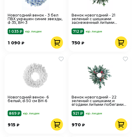
Новогодний венок - 3 бел
Венок новогодний - 21
ПВХ украшен синие звезды,
зеленый с шишками
d-35, ВН-3
заснеженный литыми
побегами, d-40 см ВН-21
1 035 ₽
712 ₽
юр. лицам
юр. лицам
1 090
750
₽
₽
Новогодний венок- 6
Венок новогодний - 22
белый, d-50 см ВН-6
зеленый с шишками и
ягодами литыми побегами,
d-40 см ВН-22
869 ₽
921 ₽
юр. лицам
юр. лицам
915
970
₽
₽