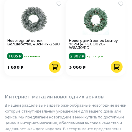
Новогодний венок
Новогодний венок Lesnoy
Волшебство, 40см НУ-2380
76 см (4) FECO02G-
WSA30/RD
1 605 ₽
2 907 ₽
юр. лицам
юр. лицам
1 690
3 060
₽
₽
Интернет-магазин новогодних венков
В нашем разделе вы найдёте разнообразные новогодние венки,
которые станут идеальным украшением для вашего дома или
офиса. Мы предлагаем новогодние венки купить по доступным
ценам в интернет-магазине, обеспечивая высокое качество и
надёжность каждого изделия. В ассортименте представлены