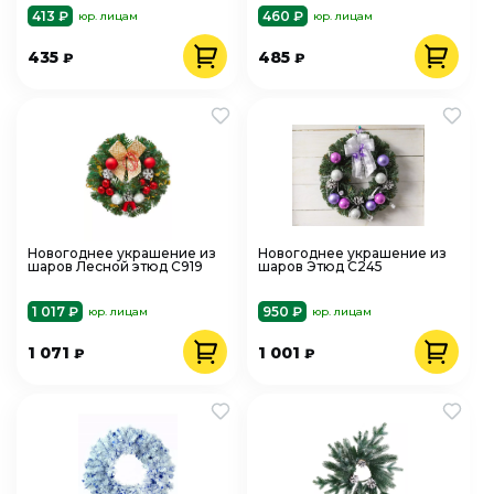
413 ₽
460 ₽
юр. лицам
юр. лицам
435
485
₽
₽
Новогоднее украшение из
Новогоднее украшение из
шаров Лесной этюд С919
шаров Этюд С245
1 017 ₽
950 ₽
юр. лицам
юр. лицам
1 071
1 001
₽
₽