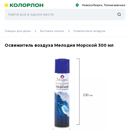
Новосибирск, Толмачевская
С
С
к
к
оро
оро
Товары для дома
Бытовая химия
Освежители воздуха
Освежитель воздуха Мелодия Морской 300 мл