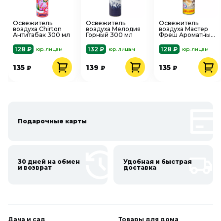
Освежитель
Освежитель
Освежитель
воздуха Chirton
воздуха Мелодия
воздуха Мастер
Антитабак 300 мл
Горный 300 мл
Фреш Ароматный
Капучино 300 мл
128 ₽
132 ₽
128 ₽
юр. лицам
юр. лицам
юр. лицам
135
139
135
₽
₽
₽
Подарочные карты
30 дней на обмен
Удобная и быстрая
и возврат
доставка
Дача и сад
Товары для дома