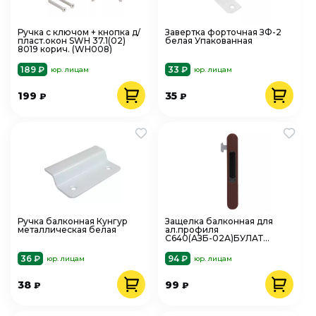
Ручка с ключом + кнопка д/
Завертка форточная ЗФ-2
пласт.окон SWH 37.1(02)
белая Упакованная
8019 корич. (WH008)
189 ₽
33 ₽
юр. лицам
юр. лицам
199
35
₽
₽
Ручка балконная Кунгур
Защелка балконная для
металлическая белая
ал.профиля
С640(АЗБ-02А)БУЛАТ
ЗЩБ-02А.8017 коричн.,
скрытый монтаж
36 ₽
94 ₽
юр. лицам
юр. лицам
38
99
₽
₽