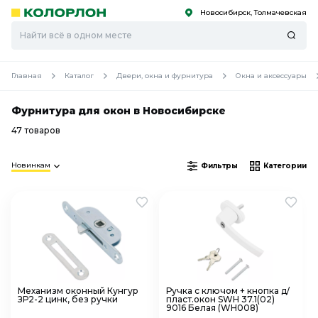
Новосибирск, Толмачевская
С
С
к
к
оро
оро
Главная
Каталог
Двери, окна и фурнитура
Окна и аксессуары
Фурнитура для окон в Новосибирске
47 товаров
Новинкам
Фильтры
Категории
Механизм оконный Кунгур
Ручка с ключом + кнопка д/
ЗР2-2 цинк, без ручки
пласт.окон SWH 37.1(02)
9016 Белая (WH008)