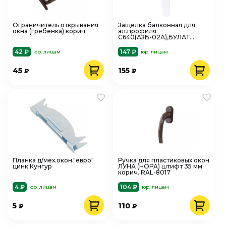
Ограничитель открывания
Защелка балконная для
окна (гребенка) корич.
ал.профиля
С640(АЗБ-02А),БУЛАТ
ЗЩБ-02А.9016 белый,
скрытый монтаж
42 ₽
147 ₽
юр. лицам
юр. лицам
45
155
₽
₽
Планка д/мех.окон."евро"
Ручка для пластиковых окон
цинк Кунгур
ЛУНА (HOPA) штифт 35 мм
корич. RAL-8017
4 ₽
104 ₽
юр. лицам
юр. лицам
5
110
₽
₽