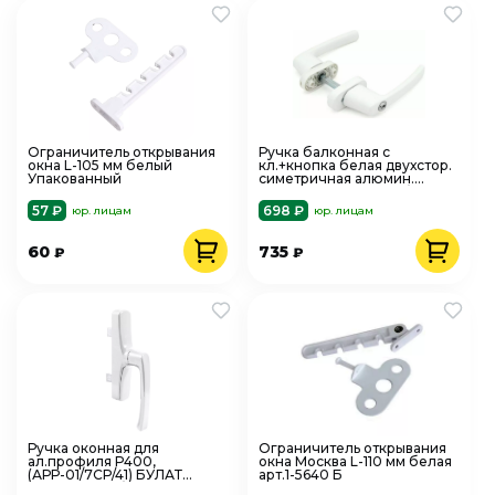
Ограничитель открывания
Ручка балконная с
окна L-105 мм белый
кл.+кнопка белая двухстор.
Упакованный
симетричная алюмин.
Omega BHS 05 9016 белая
57 ₽
698 ₽
юр. лицам
юр. лицам
60
735
₽
₽
Ручка оконная для
Ограничитель открывания
ал.профиля Р400,
окна Москва L-110 мм белая
(АРР-01/7CP/41) БУЛАТ
арт.1-5640 Б
РО-01А.9016 белый, 2