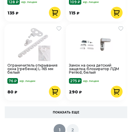
128 ₽
109 ₽
юр. лицам
юр. лицам
135
115
₽
₽
Ограничитель открывания
Замок на окна детский
окна (гребенка) L-165 мм
защелка-блокиратор ЛДМ
белый
Penkid, белый
76 ₽
275 ₽
юр. лицам
юр. лицам
80
290
₽
₽
ПОКАЗАТЬ ЕЩЕ
1
2