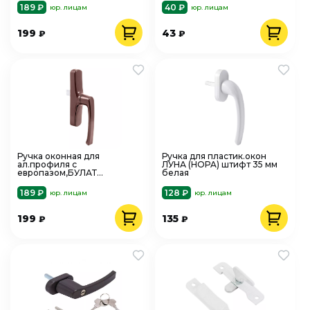
ригеля
189 ₽
40 ₽
юр. лицам
юр. лицам
199
43
₽
₽
Ручка оконная для
Ручка для пластик.окон
ал.профиля с
ЛУНА (HOPA) штифт 35 мм
европазом,БУЛАТ
белая
РО-02А.8017 коричн, 1
ригель)
189 ₽
128 ₽
юр. лицам
юр. лицам
199
135
₽
₽