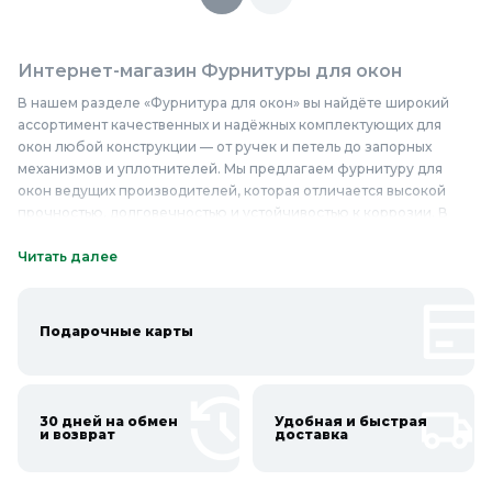
Интернет-магазин Фурнитуры для окон
В нашем разделе «Фурнитура для окон» вы найдёте широкий
ассортимент качественных и надёжных комплектующих для
окон любой конструкции — от ручек и петель до запорных
механизмов и уплотнителей. Мы предлагаем фурнитуру для
окон ведущих производителей, которая отличается высокой
прочностью, долговечностью и устойчивостью к коррозии. В
нашем интернет-магазине вы сможете купить фурнитуру для
окон по выгодным ценам, выбрав оптимальный вариант для
Читать далее
вашего дома или офиса. Мы гарантируем высокое качество и
надёжность всей продукции, представленной в разделе, а
также возможность подобрать фурнитуру, соответствующую
Подарочные карты
индивидуальным требованиям и предпочтениям. Не упустите
шанс приобрести качественную фурнитуру для окон недорого
и обеспечить своим окнам долговечность и безупречную
работу на многие годы. Приобретайте фурнитуру для окон в
30 дней на обмен
Удобная и быстрая
Колорлон и наслаждайтесь комфортом и безопасностью
и возврат
доставка
вашего дома!