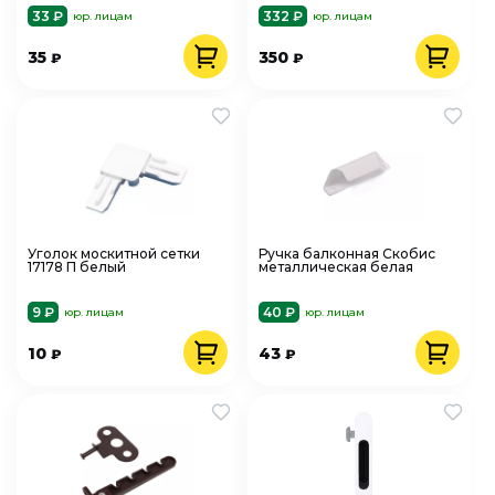
33 ₽
332 ₽
юр. лицам
юр. лицам
35
350
₽
₽
Уголок москитной сетки
Ручка балконная Скобис
17178 П белый
металлическая белая
9 ₽
40 ₽
юр. лицам
юр. лицам
10
43
₽
₽