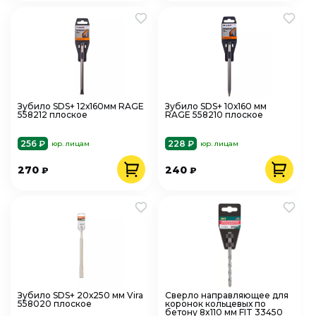
Зубило SDS+ 12х160мм RAGE
Зубило SDS+ 10х160 мм
558212 плоское
RAGE 558210 плоское
256 ₽
228 ₽
юр. лицам
юр. лицам
270
240
₽
₽
Зубило SDS+ 20х250 мм Vira
Сверло направляющее для
558020 плоское
коронок кольцевых по
бетону 8x110 мм FIT 33450