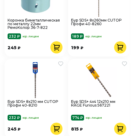
Коронка биметаллическая
Бур SDS+ 8х260мм CUTOP
по металлу 22мм
Профи 40-8260
РемоКолор 36-7-822
232 ₽
189 ₽
юр. лицам
юр. лицам
245
199
₽
₽
Бур SDS+ 8х210 мм CUTOP
Бур SDS+ 4х4 12х210 мм
Профи 40-8210
RAGE Furious 567221
232 ₽
774 ₽
юр. лицам
юр. лицам
245
815
₽
₽