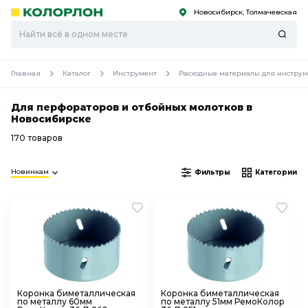
Новосибирск, Толмачевская
С
С
к
к
оро
оро
Главная
Каталог
Инструмент
Расходные материалы для инструм
Для перфораторов и отбойных молотков в
Новосибирске
170 товаров
Новинкам
Фильтры
Категории
Коронка биметаллическая
Коронка биметаллическая
по металлу 60мм
по металлу 51мм РемоКолор