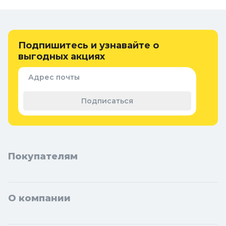
Онлайн каталог для перфораторов и
отбойных молотков в Колорлон
Интернет-магазин Колорлон предлагает большой выбор для
перфораторов и отбойных молотков по выгодным ценам для
Подпишитесь и узнавайте о
жителей Москвы и городов Московской области: Балашиха,
выгодных акциях
Подольск, Химки, Мытищи, Королёв, Люберцы, Красногорск,
Одинцово, Домодедово, Электросталь, Коломна, Щёлково,
Адрес почты
Серпухов, Долгопрудный, Раменское, Реутов, Жуковский,
Пушкино, Орехово-Зуево, Ногинск, Сергиев Посад, Видное,
Подписаться
Воскресенск, Чехов, Клин, Ивантеевка, Лобня, Дубна, Егорьевск,
Наро-Фоминск, Дмитров, Лыткарино, Павловский Посад,
Ступино, Котельники, Фрязино, Дзержинский, Солнечногорск,
Новосибирска и Новосибирской области: Бердск, Искитим,
Кольцово.
Покупателям
О компании