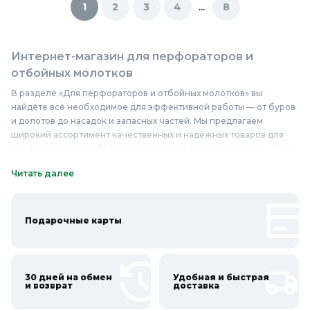
...
1
2
3
4
8
Интернет-магазин для перфораторов и
отбойных молотков
В разделе «Для перфораторов и отбойных молотков» вы
найдёте всё необходимое для эффективной работы — от буров
и долотов до насадок и запасных частей. Мы предлагаем
широкий ассортимент качественных и надёжных товаров для
перфораторов и отбойных молотков по доступным ценам. У нас
вы найдёте буры различных диаметров и длин, изготовленные
Читать далее
из высокопрочных материалов, которые обеспечивают долгий
срок службы и высокую производительность. Долота и пики для
отбойных молотков, предназначенные для демонтажа бетонных
и кирпичных конструкций, отличаются особой прочностью и
Подарочные карты
устойчивостью к износу. Запасные части и аксессуары, такие как
подшипники, щётки и кабели, гарантируют бесперебойную
работу вашего инструмента. Приобретайте товары для
перфораторов и отбойных молотков в Колорлон и убедитесь в
30 дней на обмен
Удобная и быстрая
и возврат
доставка
их качестве и надёжности.