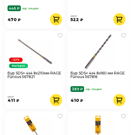
446 ₽
юр. лицам
630 ₽
470
522
₽
₽
-22%
Выгодно
Бур SDS+ 4х4 8х210мм RAGE
Бур SDS+ 4х4 8х160 мм RAGE
Furious 567821
Furious 567816
389 ₽
юр. лицам
530 ₽
411
410
₽
₽