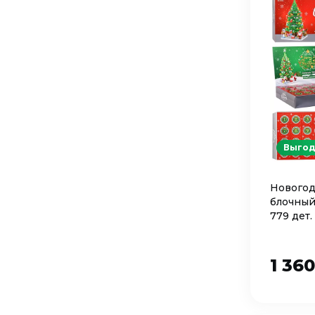
Выгод
Новогод
блочный
779 дет.
1048A
1 36