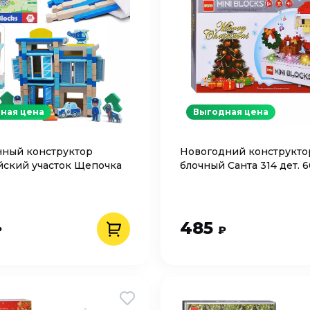
ная цена
Выгодная цена
ный конструктор
Новогодний конструкто
ский участок Щепочка
блочный Санта 314 дет. 
485
₽
₽