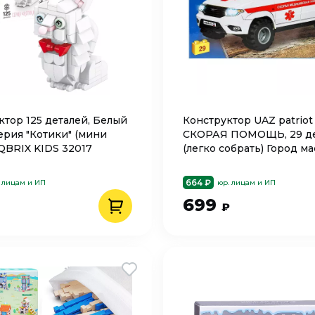
ктор 125 деталей, Белый
Конструктор UAZ patriot
ерия "Котики" (мини
СКОРАЯ ПОМОЩЬ, 29 де
 QBRIX KIDS 32017
(легко собрать) Город м
SB-50025
664 ₽
 лицам и ИП
юр. лицам и ИП
699
₽