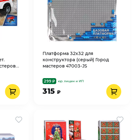
Платформа 32х32 для
т.
конструктора (серый) Город
астеров
мастеров 47003-JS
299 ₽
юр. лицам и ИП
315
₽