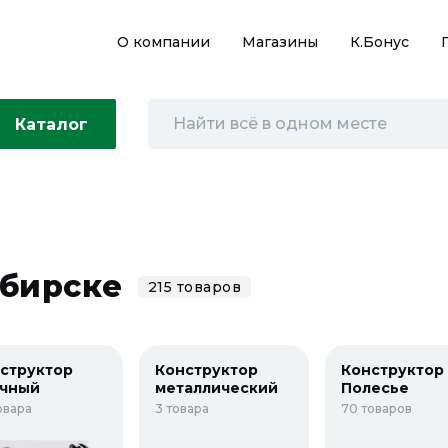
О компании
Магазины
К.Бонус
Каталог
ибирске
215 товаров
структор
Конструктор
Конструктор
очный
металлический
Полесье
овара
3 товара
70 товаров