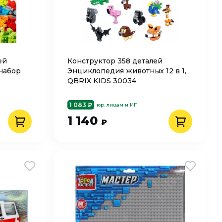
ей
Конструктор 358 деталей
набор
Энциклопедия животных 12 в 1,
QBRIX KIDS 30034
1 083 ₽
юр. лицам и ИП
1 140
₽