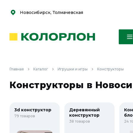
С
С
к
к
оро
оро
Новосибирск, Толмачевская
Главная
Каталог
Игрушки и игры
Конструкторы
Конструкторы в Новос
3d конструктор
Деревянный
Кон
конструктор
бл
79 товаров
38 товаров
24 т