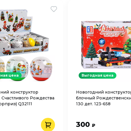
ная цена
Выгодная цена
ний конструктор
Новогодний конструкто
 Счастливого Рождества
блочный Рождественск
юрприз) Q32111
130 дет. 123-658
300
₽