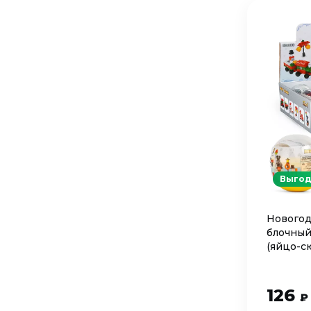
Выгод
Новогод
блочный
(яйцо-с
126
₽