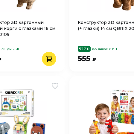
ктор 3D картонный
Конструктор 3D картон
й корги с глазками 16 см
(+ глазки) 14 см QBRIX 20
0109
527 ₽
. лицам и ИП
юр. лицам и ИП
555
₽
₽