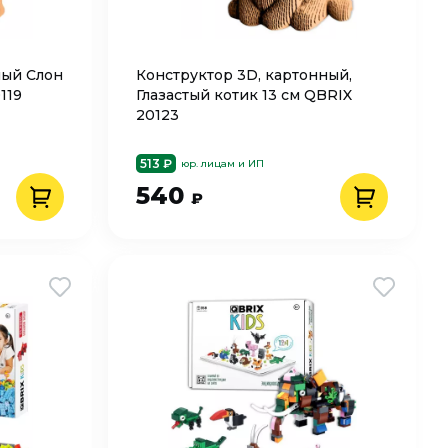
ный Слон
Конструктор 3D, картонный,
119
Глазастый котик 13 см QBRIX
20123
513 ₽
юр. лицам и ИП
540
₽