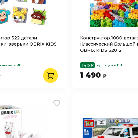
ктор 322 детали
Конструктор 1000 детал
ки: зверьки QBRIX KIDS
Классический Большой 
QBRIX KIDS 32012
1 415 ₽
. лицам и ИП
юр. лицам и ИП
1 490
₽
₽