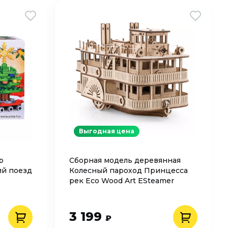
Выгодная цена
р
Сборная модель деревянная
ий поезд
Колесный пароход Принцесса
рек Eco Wood Art ESteamer
3 199
₽