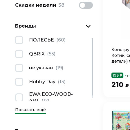
Скидки недели
38
Бренды
ПОЛЕСЬЕ
(
60
)
Констру
QBRIX
(
55
)
Котик, с
детали)
не указан
(
19
)
199 ₽
юр.
Hobby Day
(
13
)
210
₽
EWA ECO-WOOD-
ART
(
12
)
Показать ещё