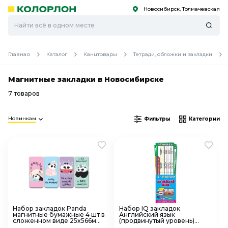
Новосибирск, Толмачевская
С
С
к
к
оро
оро
Главная
Каталог
Канцтовары
Тетради, обложки и закладки
Магнитные закладки в Новосибирске
7 товаров
Новинкам
Фильтры
Категории
Набор закладок Panda
Набор IQ закладок
магнитные бумажные 4 шт в
Английский язык
сложенном виде 25x566мм
(продвинутый уровень)
deVENTE
3001595