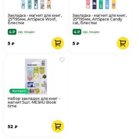
Закладка - магнит для книг,
Закладка - магнит для книг,
25*195мм, ArtSpace Woof,
25*195мм, ArtSpace Candy
блестки
cat, блестки
4 ₽
4 ₽
юр. лицам
юр. лицам
5
5
₽
₽
Выгодно
Набор закладок для книг -
магнит 5шт. MESHU Book
time
52
₽