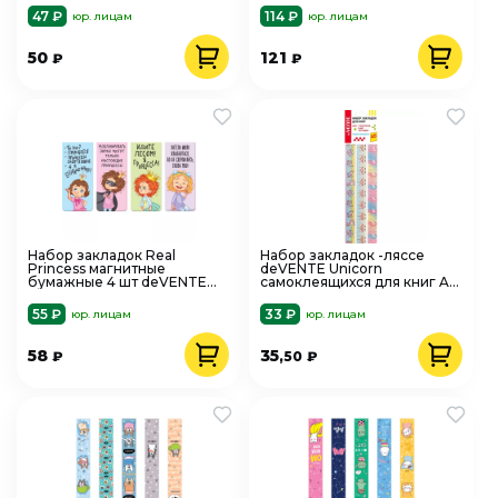
47 ₽
114 ₽
юр. лицам
юр. лицам
50
121
₽
₽
Набор закладок Real
Набор закладок -ляссе
Princess магнитные
deVENTE Unicorn
бумажные 4 шт deVENTE
самоклеящихся для книг A5
8065224
3 широких ленты
55 ₽
33 ₽
юр. лицам
юр. лицам
58
35
₽
,50
₽