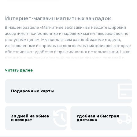
Интернет-магазин магнитных закладок
В нашем разделе «Магнитные закладки» вы найдёте широкий
ассортимент качественных и надёжных магнитных закладок по
доступным ценам. Мы предлагаем разнообразные модели,
изготовленные из прочных и долговечных материалов, которые
обеспечивают удобство и практичность в использовании. Наши
магнитные закладки идеально подходят для книг, тетрадей и
ежедневников, помогая сохранять место, на котором вы
остановились, и облегчая навигацию по тексту. В ассортименте
Читать далее
представлены закладки различных цветов и дизайнов, что
позволяет каждому найти подходящий вариант. Приобретая
магнитные закладки в нашем магазине, вы получаете не только
Подарочные карты
качественный и надёжный продукт, но и стильный аксессуар,
который станет отличным дополнением к вашим книгам. Купить
магнитные закладки недорого и по выгодной цене можно уже
сейчас, выбирайте среди множества вариантов и
30 дней на обмен
Удобная и быстрая
наслаждайтесь удобством использования!
и возврат
доставка
Онлайн каталог магнитных закладок в