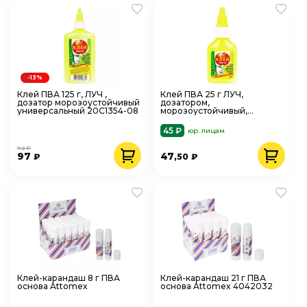
-13%
Клей ПВА 125 г, ЛУЧ ,
Клей ПВА 25 г ЛУЧ,
дозатор морозоустойчивый
дозатором,
универсальный 20С1354-08
морозоустойчивый,
универсальный 065633
45 ₽
юр. лицам
112 ₽
97
47
₽
,50
₽
Клей-карандаш 8 г ПВА
Клей-карандаш 21 г ПВА
основа Attomex
основа Attomex 4042032