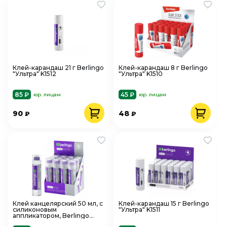
Клей-карандаш 21 г Berlingo
Клей-карандаш 8 г Berlingo
"Ультра" K1512
"Ультра" K1510
85 ₽
45 ₽
юр. лицам
юр. лицам
90
48
₽
₽
Клей канцелярский 50 мл, с
Клей-карандаш 15 г Berlingo
силиконовым
"Ультра" K1511
аппликатором, Berlingo
FNn_6100