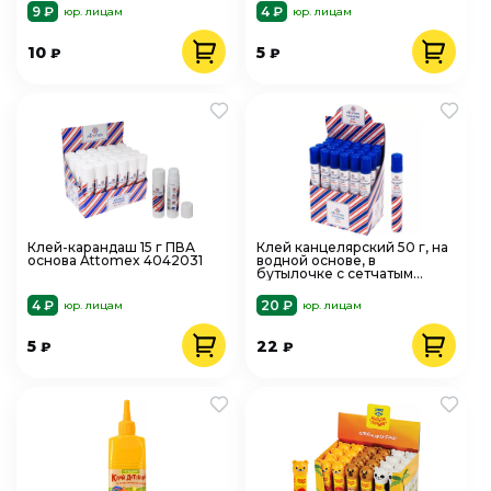
9 ₽
4 ₽
юр. лицам
юр. лицам
10
5
₽
₽
Клей-карандаш 15 г ПВА
Клей канцелярский 50 г, на
основа Attomex 4042031
водной основе, в
бутылочке с сетчатым
аппликатором, Attomex
404001
4 ₽
20 ₽
юр. лицам
юр. лицам
5
22
₽
₽