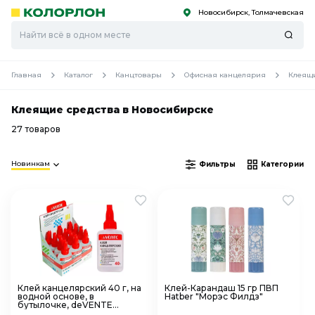
Новосибирск, Толмачевская
С
С
к
к
оро
оро
Главная
Каталог
Канцтовары
Офисная канцелярия
Клеящи
Клеящие средства в Новосибирске
27 товаров
Новинкам
Фильтры
Категории
Клей канцелярский 40 г, на
Клей-Карандаш 15 гр ПВП
водной основе, в
Hatber "Морэс Филдз"
бутылочке, deVENTE
4040107