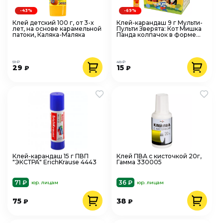
-43%
-69%
Клей детский 100 г, от 3-х
Клей-карандаш 9 г Мульти-
лет, на основе карамельной
Пульти Зверята: Кот Мишка
патоки, Каляка-Маляка
Панда колпачок в форме
животного
51 ₽
48 ₽
29
15
₽
₽
Клей-карандаш 15 г ПВП
Клей ПВА с кисточкой 20г,
"ЭКСТРА" ErichKrause 4443
Гамма 330005
71 ₽
36 ₽
юр. лицам
юр. лицам
75
38
₽
₽