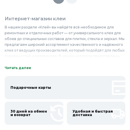
Интернет-магазин клеи
В нашем разделе «Клей» вы найдёте всё необходимое для
ремонтных и отделочных работ — от универсального клея для
обоев до специальных составов для плитки, стекла и зеркал. Мы
предлагаем широкий ассортимент качественного и надёжного
клея от ведущих производителей, который подойдёт для любых
поверхностей и материалов. В нашем каталоге представлены
различные виды клея: монтажный, контактный, термоклей, а
также специализированные составы для конкретных задач. Мы
Читать далее
гарантируем высокое качество продукции и доступные цены —
у нас вы сможете купить клей недорого и быть уверенными в
результате. Приобретайте клей в «Колорлон» и воплощайте
Подарочные карты
свои идеи в реальность!
Онлайн каталог клеи в Колорлон
30 дней на обмен
Удобная и быстрая
Интернет-магазин Колорлон предлагает большой выбор клеи
и возврат
доставка
по выгодным ценам для жителей Москвы и городов Московской
области: Балашиха, Подольск, Химки, Мытищи, Королёв,
Люберцы, Красногорск, Одинцово, Домодедово, Электросталь,