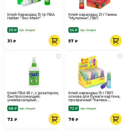
Клей-Карандаш 15 гр ПВА
Клей-карандаш 21 г Гамма
Hatber "Экс-Мейт"
"Мультики", ПВП
29 ₽
54 ₽
юр. лицам
юр. лицам
31
57
₽
₽
Клей ПВА 65 г, с дозатором,
Клей-карандаш 15 г ПВП
быстросохнущий,
основа для бумаги картона,
универсальный
прозрачный "Каляка-
ШКОЛЬНЫЙ, Schoolformat
Маляка" 227208
КЛСЛ-П65
68 ₽
72 ₽
юр. лицам
юр. лицам
72
76
₽
₽