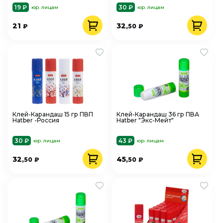
19 ₽
30 ₽
юр. лицам
юр. лицам
21
32
₽
,50
₽
Клей-Карандаш 15 гр ПВП
Клей-Карандаш 36 гр ПВА
Hatber -Россия
Hatber "Экс-Мейт"
30 ₽
43 ₽
юр. лицам
юр. лицам
32
45
,50
₽
,50
₽