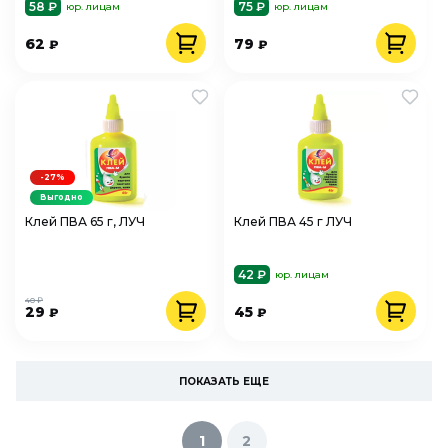
58 ₽
75 ₽
юр. лицам
юр. лицам
62
79
₽
₽
-27%
Выгодно
Клей ПВА 65 г, ЛУЧ
Клей ПВА 45 г ЛУЧ
42 ₽
юр. лицам
40 ₽
29
45
₽
₽
ПОКАЗАТЬ ЕЩЕ
1
2