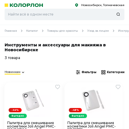
Новосибирск, Толмачевская
С
С
к
к
оро
оро
Главная
Каталог
Товары для красоты
Уход за лицом
Инстру
Инструменты и аксессуары для макияжа в
Новосибирске
3 товара
Новинкам
Фильтры
Категории
-44%
-48%
Выгодно
Выгодно
Палитра для смешивания
Палитра для смешивания
косметики Joli Angel PMC-
косметики Joli Angel PMC-