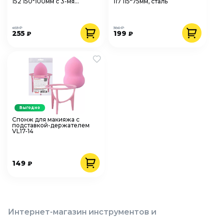
152 150*100мм с 3-мя
117 115*75мм, сталь
углублениями, сталь
453 ₽
386 ₽
255
199
₽
₽
Выгодно
Спонж для макияжа с
подставкой-держателем
VL17-14
149
₽
Интернет-магазин инструментов и