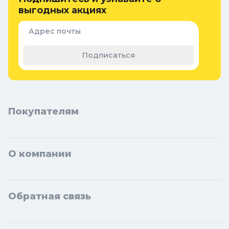
Интернет-магазин Колорлон предлагает большой выбор
выгодных акциях
инструментов и аксессуаров для макияжа по выгодным ценам
для жителей Москвы и городов Московской области: Балашиха,
Адрес почты
Подольск, Химки, Мытищи, Королёв, Люберцы, Красногорск,
Одинцово, Домодедово, Электросталь, Коломна, Щёлково,
Подписаться
Серпухов, Долгопрудный, Раменское, Реутов, Жуковский,
Пушкино, Орехово-Зуево, Ногинск, Сергиев Посад, Видное,
Воскресенск, Чехов, Клин, Ивантеевка, Лобня, Дубна, Егорьевск,
Наро-Фоминск, Дмитров, Лыткарино, Павловский Посад,
Ступино, Котельники, Фрязино, Дзержинский, Солнечногорск,
Новосибирска и Новосибирской области: Бердск, Искитим,
Покупателям
Кольцово.
О компании
Обратная связь