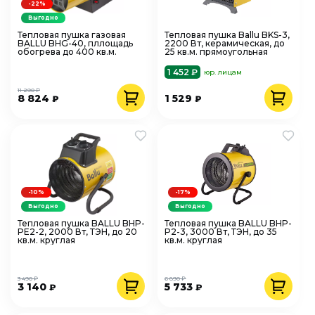
-22%
Выгодно
Тепловая пушка газовая
Тепловая пушка Ballu BKS-3,
BALLU BHG-40, пллощадь
2200 Вт, керамическая, до
обогрева до 400 кв.м.
25 кв.м. прямоугольная
1 452 ₽
юр. лицам
11 290 ₽
8 824
1 529
₽
₽
-10%
-17%
Выгодно
Выгодно
Тепловая пушка BALLU BHP-
Тепловая пушка BALLU BHP-
PE2-2, 2000 Вт, ТЭН, до 20
P2-3, 3000 Вт, ТЭН, до 35
кв.м. круглая
кв.м. круглая
3 490 ₽
6 890 ₽
3 140
5 733
₽
₽