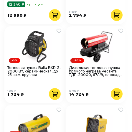
12 340 ₽
юр. лицам
3 190 ₽
12 990
2 794
₽
₽
-9%
-20%
Тепловая пушка Ballu BKR-3,
Дизельная тепловая пушка
2000 Вт, керамическая, до
прямого нагрева Ресанта
25 кв.м. круглая
ТДП-20000, 67/1/9, площадь
обогрева 200 кв.м.
1 890 ₽
18 490 ₽
1 724
14 724
₽
₽