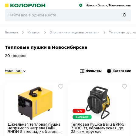
Новосибирск, Толмачевская
С
С
к
к
оро
оро
Главная
Каталог
Отопление и водонагреватели
Тепловые пушк
Тепловые пушки в Новосибирске
20 товаров
Новинкам
Фильтры
Категории
-12%
Выгодно
Дизельная тепловая пушка
Тепловая пушка Ballu BKR-5,
непрямого нагрева Ballu
3000 Вт, керамическая, до
BHDN-5, площадь обогрева
35 кв.м. круглая
до 50 кв.м.