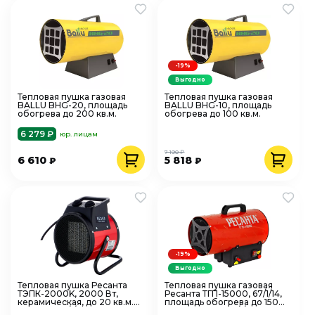
-19%
Выгодно
Тепловая пушка газовая
Тепловая пушка газовая
BALLU BHG-20, площадь
BALLU BHG-10, площадь
обогрева до 200 кв.м.
обогрева до 100 кв.м.
6 279 ₽
юр. лицам
7 190 ₽
6 610
5 818
₽
₽
-19%
Выгодно
Тепловая пушка Ресанта
Тепловая пушка газовая
ТЭПК-2000K, 2000 Вт,
Ресанта ТГП-15000, 67/1/14,
керамическая, до 20 кв.м.
площадь обогрева до 150
круглая, 67/1/24
кв.м. круглая, 67/1/14