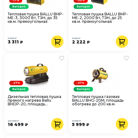
-17%
-30%
Выгодно
Выгодно
Тепловая пушка BALLU BHP-
Тепловая пушка BALLU BHP-
ME-3, 3000 Вт, ТЭН, до 35
ME-2, 2000 Вт, ТЭН, до 25
кв.м. прямоугольная
кв.м. прямоугольная
3 990 ₽
3 190 ₽
3 311
2 222
₽
₽
-27%
-37%
Выгодно
Выгодно
Дизельная тепловая пушка
Тепловая пушка газовая
прямого нагрева Ballu
BALLU BHG-20M, площадь
BHDP-20, площадь
обогрева до 200 кв.м.
обогрева до 200 кв.м.
22 590 ₽
9 590 ₽
16 499
5 999
₽
₽