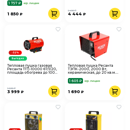
1 757 ₽
юр. лицам
5 490 ₽
1 850
4 444
₽
₽
-32%
Выгодно
Тепловая пушка газовая
Тепловая пушка Ресанта
Ресанта ТГП-10000 67/1/20,
ТЭПК-2000, 2000 Вт,
площадь обогрева до 100
керамическая, до 20 кв.м.
кв.м.
квадратная, 67/1/21
1 605 ₽
юр. лицам
5 890 ₽
3 999
1 690
₽
₽