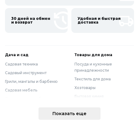
30 дней на обмен
Удобная и быстрая
и возврат
доставка
Дача и сад
Товары для дома
Садовая техника
Посуда и кухонные
принадлежности
Садовый инструмент
Текстиль для дома
Грили, мангалы и барбекю
Хозтовары
Садовая мебель
Бытовая химия
Полив и водоснабжение
Хранение вещей
Горшки, опоры и все для рассады
Показать еще
Мебель
Грунты для растений
Бытовая техника
Садовый декор
Предметы интерьера
Бассейны