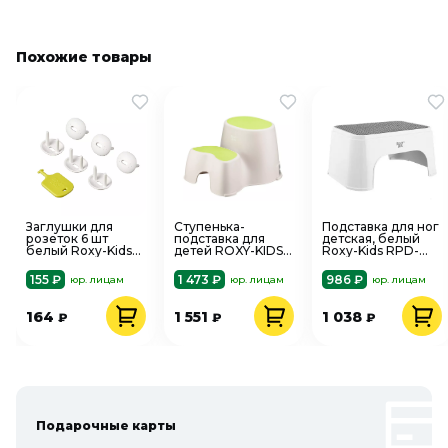
Похожие товары
Заглушки для
Ступенька-
Подставка для ног
розеток 6 шт
подставка для
детская, белый
белый Roxy-Kids
детей ROXY-KIDS
Roxy-Kids RPD-
RSG-006W
зеленая Roxy-Kids
011W
RPD-002
155 ₽
1 473 ₽
986 ₽
юр. лицам
юр. лицам
юр. лицам
164
1 551
1 038
₽
₽
₽
Подарочные карты