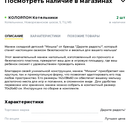
Посмотреть наличие в магазинах
КОЛОРЛОН Котельники
2 шт
Котельники, Новорязанское шоссе, 5, ТЦ М5
в наличии
ОПИСАНИЕ
ХАРАКТЕРИСТИКИ
ПОХОЖИЕ ТОВАРЫ
Манеж складной детский "Мишка" от бренда "Дарите радость!", который
станет настоящим оазисом безопасности и веселья для вашего малыша!
Этот замечательный манеж напольный, изготовленный из прочного и
безопасного пластика, превратит ваш дом в игровую площадку, где ваш
ребенок сможет с удовольствием проводить время.
Благодаря своей уникальной конструкции, манеж "Мишка" приобретает как
круглую, так и прямоугольную форму, что позволяет адаптировать его под
любое пространство. Его размеры 142х138х60 см обеспечат вашему малышу
достаточно места для игр и ползания, в сложенном виде . Для удобства
перевозки или хранения, манеж можно собрать в компактный размер:
70х26х60 см. Инструкция по сборке в комплекте.
Характеристики
Торговая марка
Дарите радость!
По акции
Лучшая цена