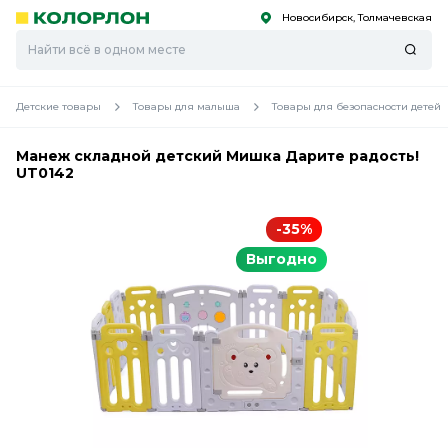
Новосибирск, Толмачевская
С
С
к
к
оро
оро
Детские товары
Товары для малыша
Товары для безопасности детей
Манеж складной детский Мишка Дарите радость!
UT0142
-35%
Выгодно