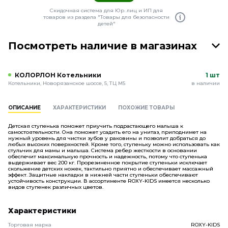
Скидочная система для Юр. лиц и ИП для
товаров из раздела "Товары для безопасности
детей"
Посмотреть наличие в магазинах
КОЛОРЛОН Котельники
1 шт
Котельники, Новорязанское шоссе, 5, ТЦ М5
в наличии
ОПИСАНИЕ
ХАРАКТЕРИСТИКИ
ПОХОЖИЕ ТОВАРЫ
Детская ступенька поможет приучить подрастающего малыша к
самостоятельности. Она поможет усадить его на унитаз, приподнимет на
нужный уровень для чистки зубов у раковины и позволит добраться до
любых высоких поверхностей. Кроме того, ступеньку можно использовать как
стульчик для мамы и малыша. Система ребер жесткости в основании
обеспечит максимальную прочность и надежность, потому что ступенька
выдерживает вес 200 кг. Прорезиненное покрытие ступеньки исключает
скольжение детских ножек, тактильно приятно и обеспечивает массажный
эффект. Защитные накладки в нижней части ступеньки обеспечивают
устойчивость конструкции. В ассортименте ROXY-KIDS имеется несколько
видов ступенек различных цветов.
Характеристики
Торговая марка
ROXY-KIDS