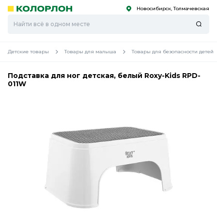
Новосибирск, Толмачевская
С
С
к
к
оро
оро
Детские товары
Товары для малыша
Товары для безопасности детей
Подставка для ног детская, белый Roxy-Kids RPD-
011W