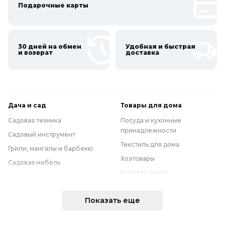
Подарочные карты
30 дней на обмен
Удобная и быстрая
и возврат
доставка
Дача и сад
Товары для дома
Садовая техника
Посуда и кухонные
принадлежности
Садовый инструмент
Текстиль для дома
Грили, мангалы и барбекю
Хозтовары
Садовая мебель
Бытовая химия
Полив и водоснабжение
Хранение вещей
Горшки, опоры и все для рассады
Показать еще
Мебель
Грунты для растений
Бытовая техника
Садовый декор