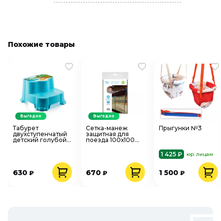
Похожие товары
Выгодно
Выгодно
Табурет
Сетка-манеж
Прыгунки №3
двухступенчатый
защитная для
детский голубой
поезда 100х100
6104
оливковая Roxy-
Kids RNT-001
1 425 ₽
юр. лицам
630
670
1 500
₽
₽
₽