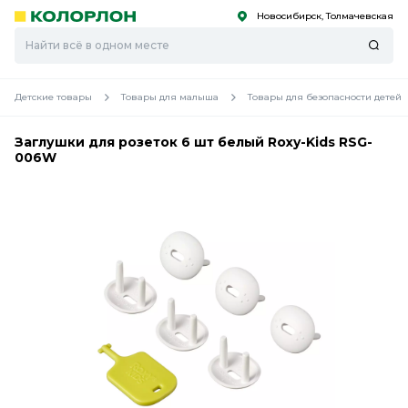
Новосибирск, Толмачевская
С
С
к
к
оро
оро
Детские товары
Товары для малыша
Товары для безопасности детей
Заглушки для розеток 6 шт белый Roxy-Kids RSG-
006W