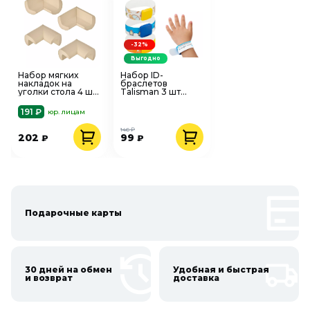
-32%
Выгодно
Набор мягких
Набор ID-
накладок на
браслетов
уголки стола 4 шт
Talisman 3 шт
Roxy-Kids RCG-
Roxy-Kids RID-002
003
191 ₽
юр. лицам
146 ₽
202
99
₽
₽
Подарочные карты
30 дней на обмен
Удобная и быстрая
и возврат
доставка