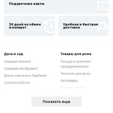
Подарочные карты
30 дней на обмен
Удобная и быстрая
и возврат
доставка
Дача и сад
Товары для дома
Садовая техника
Посуда и кухонные
принадлежности
Садовый инструмент
Текстиль для дома
Грили, мангалы и барбекю
Хозтовары
Садовая мебель
Бытовая химия
Полив и водоснабжение
Хранение вещей
Горшки, опоры и все для рассады
Показать еще
Мебель
Грунты для растений
Бытовая техника
Садовый декор