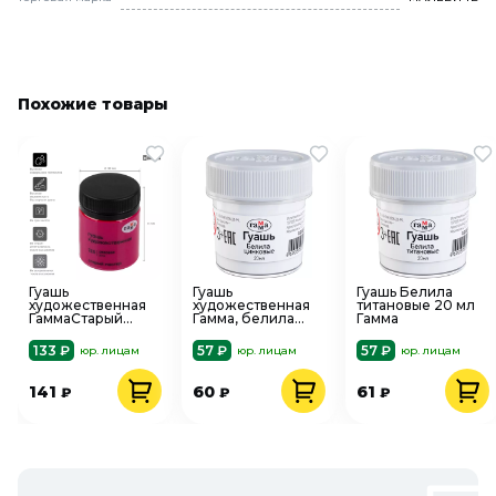
Похожие товары
Гуашь
Гуашь
Гуашь Белила
художественная
художественная
титановые 20 мл
ГаммаСтарый
Гамма, белила
Гамма
Мастер, розовая,
цинковые, 20мл
40мл
133 ₽
57 ₽
57 ₽
юр. лицам
юр. лицам
юр. лицам
141
60
61
₽
₽
₽