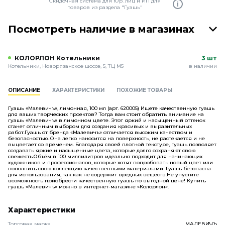
Скидочная система для Юр. лиц и ИП для
товаров из раздела "Гуашь"
Посмотреть наличие в магазинах
КОЛОРЛОН Котельники
3 шт
Котельники, Новорязанское шоссе, 5, ТЦ М5
в наличии
ОПИСАНИЕ
ХАРАКТЕРИСТИКИ
ПОХОЖИЕ ТОВАРЫ
Гуашь «Малевичъ», лимонная, 100 мл (арт. 620005) Ищете качественную гуашь
для ваших творческих проектов? Тогда вам стоит обратить внимание на
гуашь «Малевичъ» в лимонном цвете. Этот яркий и насыщенный оттенок
станет отличным выбором для создания красивых и выразительных
работ.Гуашь от бренда «Малевичъ» отличается высоким качеством и
безопасностью. Она легко наносится на поверхность, не растекается и не
выцветает со временем. Благодаря своей плотной текстуре, гуашь позволяет
создавать яркие и насыщенные цвета, которые долго сохраняют свою
свежесть.Объём в 100 миллилитров идеально подходит для начинающих
художников и профессионалов, которые хотят попробовать новый цвет или
пополнить свою коллекцию качественными материалами. Гуашь безопасна
для использования, так как не содержит вредных веществ.Не упустите
возможность приобрести качественную гуашь по выгодной цене! Купить
гуашь «Малевичъ» можно в интернет-магазине «Колорлон».
Характеристики
Торговая марка
МАЛЕВИЧЪ