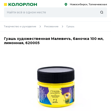
Новосибирск, Толмачевская
С
С
к
к
оро
оро
Творчество и рукоделие
Рисование
Гуашь
Гуашь художественная Малевичъ, баночка 100 мл,
лимонная, 620005