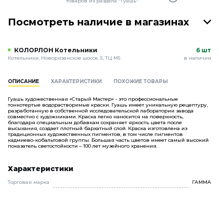
товаров из раздела "Гуашь"
Посмотреть наличие в магазинах
КОЛОРЛОН Котельники
6 шт
Котельники, Новорязанское шоссе, 5, ТЦ М5
в наличии
ОПИСАНИЕ
ХАРАКТЕРИСТИКИ
ПОХОЖИЕ ТОВАРЫ
Гуашь художественная «Старый Мастер» - это профессиональные
тонкотертые водорастворимые краски. Гуашь имеет уникальную рецептуру,
разработанную в собственной исследовательской лаборатории завода
совместно с художниками. Краска легко наносится на поверхность,
благодаря специальным добавкам сохраняет яркость цвета после
высыхания, создает плотный бархатный слой. Краска изготовлена из
традиционных художественных пигментов, в том числе пигментов
кадмиево-кобальтовой группы. Большая часть цветов имеет самый высокий
показатель светостойкости – 100 лет музейного хранения.
Характеристики
Торговая марка
ГАММА