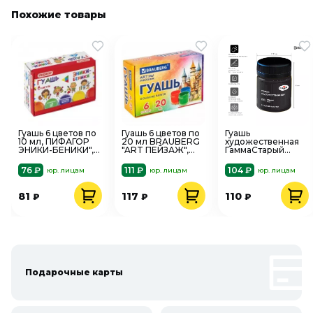
Похожие товары
Гуашь 6 цветов по
Гуашь 6 цветов по
Гуашь
10 мл, ПИФАГОР
20 мл BRAUBERG
художественная
ЭНИКИ-БЕНИКИ",
"ART ПЕЙЗАЖ",
ГаммаСтарый
191329
192555
Мастер, черная,
40мл
76 ₽
111 ₽
104 ₽
юр. лицам
юр. лицам
юр. лицам
81
117
110
₽
₽
₽
Подарочные карты