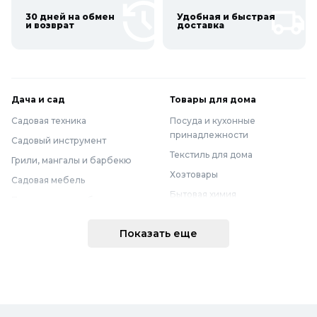
30 дней на обмен
Удобная и быстрая
и возврат
доставка
Дача и сад
Товары для дома
Садовая техника
Посуда и кухонные
принадлежности
Садовый инструмент
Текстиль для дома
Грили, мангалы и барбекю
Хозтовары
Садовая мебель
Бытовая химия
Полив и водоснабжение
Хранение вещей
Горшки, опоры и все для рассады
Показать еще
Мебель
Грунты для растений
Бытовая техника
Садовый декор
Предметы интерьера
Бассейны
Спальня
Товары для бани и сауны
Ванная