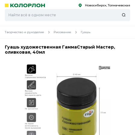
Новосибирск, Толмачевская
С
С
к
к
оро
оро
Творчество и рукоделие
Рисование
Гуашь
Гуашь художественная ГаммаСтарый Мастер,
оливковая, 40мл