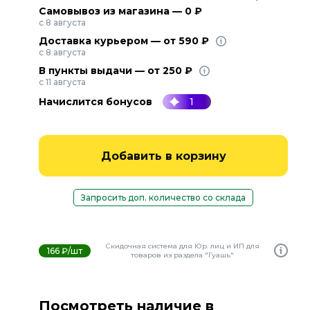
Самовывоз из магазина — 0 ₽
с 8 августа
Доставка курьером — от 590 ₽
с 8 августа
В пункты выдачи — от 250 ₽
с 11 августа
Начислится бонусов
1
Добавить в корзину
Запросить доп. количество со склада
Скидочная система для Юр. лиц и ИП для
166 ₽/шт
товаров из раздела "Гуашь"
Посмотреть наличие в