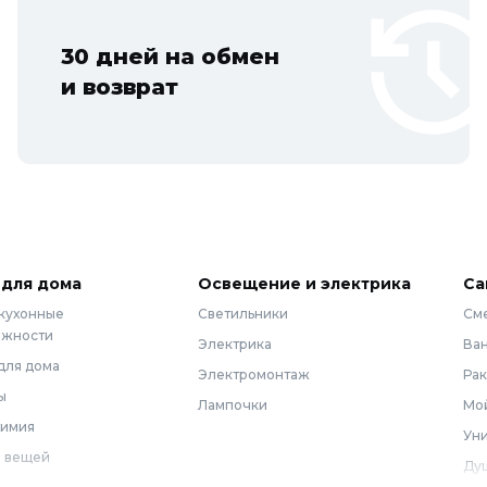
30 дней на обмен
и возврат
 для дома
Освещение и электрика
Са
 кухонные
Светильники
См
ежности
Электрика
Ва
для дома
Электромонтаж
Ра
ы
Лампочки
Мой
химия
Уни
 вещей
Ду