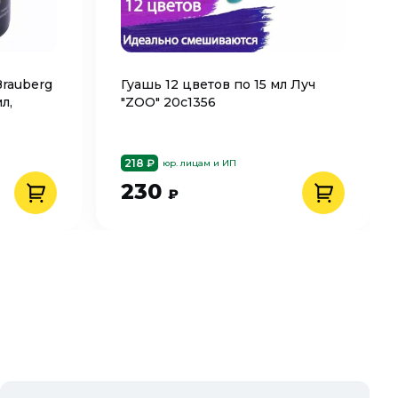
rauberg
Гуашь 12 цветов по 15 мл Луч
л,
"ZOO" 20с1356
218 ₽
юр. лицам и ИП
230
₽