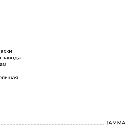
аски.
и завода
кам
Большая
ГАММА