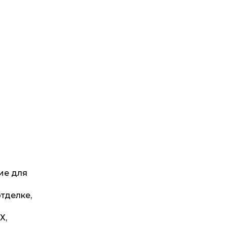
ие для
тделке,
Х,