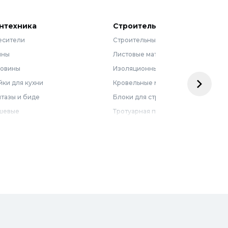
нтехника
Строительные материалы
есители
Строительные смеси
нны
Листовые материалы
ковины
Изоляционные материалы
ки для кухни
Кровельные материалы
тазы и биде
Блоки для строительства
шевые
Тротуарная плитка
бель для ванной
Армирующие материалы
лотенцесушители
Ограждения
доснабжение
Металлопрокат
оотведение и канализация
визионные люки
доподготовка
орная арматура