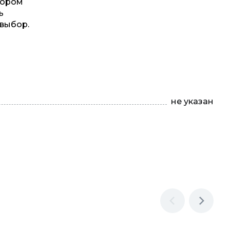
бором
ь
 выбор.
не указан