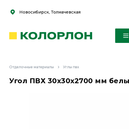
С
С
к
к
оро
оро
Новосибирск, Толмачевская
Отделочные материалы
Углы пвх
Угол ПВХ 30х30х2700 мм бел