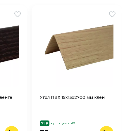
 венге
Угол ПВХ 15х15х2700 мм клен
71 ₽
юр. лицам и ИП