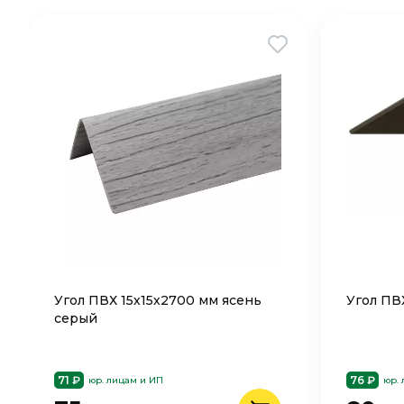
Угол ПВХ 15х15х2700 мм ясень
Угол ПВ
серый
71 ₽
76 ₽
юр. лицам и ИП
юр.