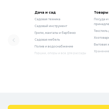
Дача и сад
Товары
Садовая техника
Посуда и
принадл
Садовый инструмент
Текстиль 
Грили, мангалы и барбекю
Хозтовар
Садовая мебель
Бытовая 
Полив и водоснабжение
Хранение
Горшки, опоры и все для рассады
Мебель
Грунты для растений
Бытовая 
Садовый декор
Предметы
Бассейны
Спальня
Товары для бани и сауны
Ванная
Дачные умывальники, души и
туалеты
Самогон
Удобрения, химикаты и средства
Интерьер
защиты
Придверн