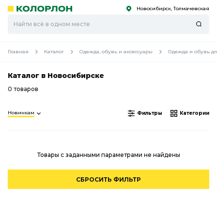
Новосибирск, Толмачевская
С
С
к
к
оро
оро
Главная
Каталог
Одежда, обувь и аксессуары
Одежда и обувь д
Каталог в Новосибирске
0 товаров
Новинкам
Фильтры
Категории
Товары с заданными параметрами не найдены
СБРОСИТЬ ФИЛЬТР