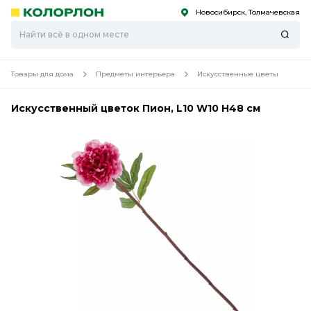
Новосибирск, Толмачевская
С
С
к
к
оро
оро
Товары для дома
Предметы интерьера
Искусственные цветы
Искусственный цветок Пион, L10 W10 H48 см