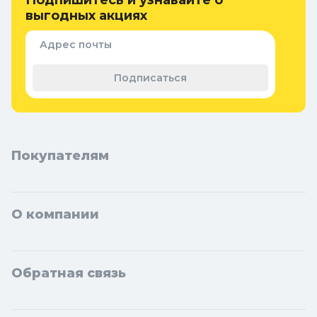
Подпишитесь и узнавайте о
защиты
выгодных акциях
Придверные коврики
Семена и растения
Адрес почты
Теплицы, парники и укрывной
материал
Подписаться
Покупателям
О компании
Обратная связь