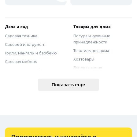
Дача и сад
Товары для дома
Садовая техника
Посуда и кухонные
принадлежности
Садовый инструмент
Текстиль для дома
Грили, мангалы и барбекю
Хозтовары
Садовая мебель
Бытовая химия
Полив и водоснабжение
Хранение вещей
Горшки, опоры и все для рассады
Показать еще
Мебель
Грунты для растений
Бытовая техника
Садовый декор
Предметы интерьера
Бассейны
Спальня
Товары для бани и сауны
Ванная
Дачные умывальники, души и
туалеты
Самогоноварение
Удобрения, химикаты и средства
Интерьерные коврики