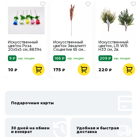
Искусственный
Искусственный
Искусственный
цветок Роза
цветок Эвкалипт
цветок, L15 W15
20x5x5 см, 88394
Соцветие 65 см
H33 см, 2в.
фуксия E4-SDFU
9 ₽
166 ₽
209 ₽
юр. лицам
юр. лицам
юр. лицам
10
175
220
₽
₽
₽
Подарочные карты
30 дней на обмен
Удобная и быстрая
и возврат
доставка