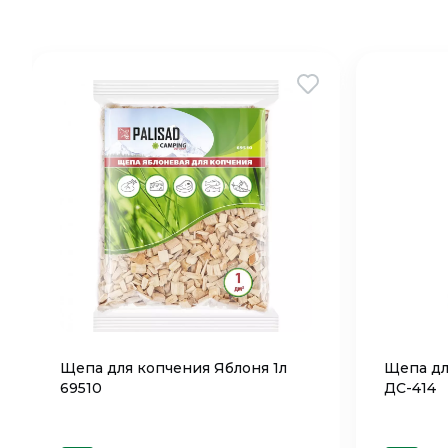
Щепа для копчения Яблоня 1л
Щепа дл
69510
ДС-414