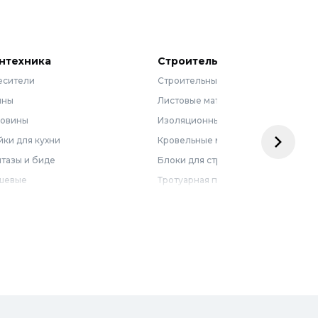
нтехника
Строительные материалы
есители
Строительные смеси
нны
Листовые материалы
ковины
Изоляционные материалы
ки для кухни
Кровельные материалы
тазы и биде
Блоки для строительства
шевые
Тротуарная плитка
бель для ванной
Армирующие материалы
лотенцесушители
Ограждения
доснабжение
Металлопрокат
оотведение и канализация
визионные люки
доподготовка