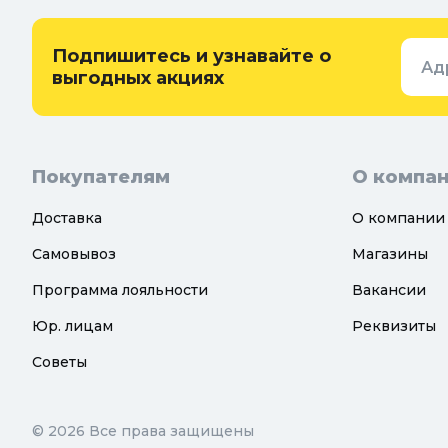
защиты
Придверн
Семена и растения
Подпишитесь и узнавайте о
Ад
Теплицы, парники и укрывной
выгодных акциях
материал
Покупателям
О компа
Доставка
О компании
Самовывоз
Магазины
Программа лояльности
Вакансии
Юр. лицам
Реквизиты
Советы
© 2026 Все права защищены