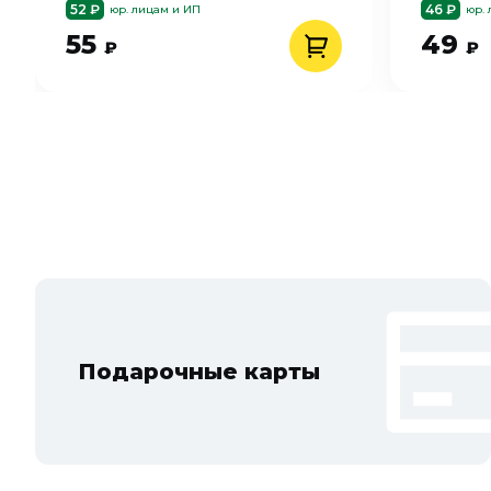
52 ₽
46 ₽
юр. лицам и ИП
юр.
55
49
₽
₽
Подарочные карты