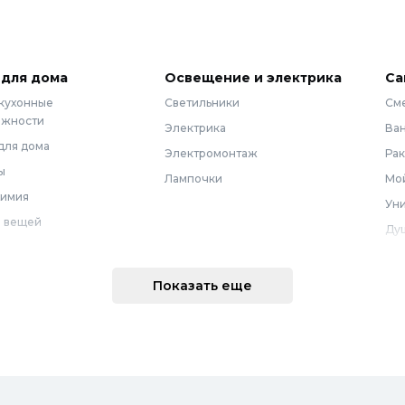
 для дома
Освещение и электрика
Са
 кухонные
Светильники
См
ежности
Электрика
Ва
для дома
Электромонтаж
Ра
ы
Лампочки
Мой
химия
Уни
 вещей
Ду
Ме
техника
По
Показать еще
 интерьера
Во
Вод
Ре
оварение
Во
ные коврики