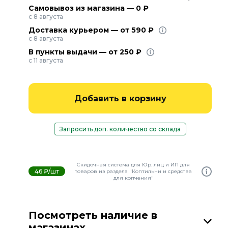
Самовывоз из магазина — 0 ₽
с 8 августа
Доставка курьером — от 590 ₽
с 8 августа
В пункты выдачи — от 250 ₽
с 11 августа
Добавить в корзину
Запросить доп. количество со склада
Скидочная система для Юр. лиц и ИП для
46 ₽/шт
товаров из раздела "Коптильни и средства
для копчения"
Посмотреть наличие в
магазинах