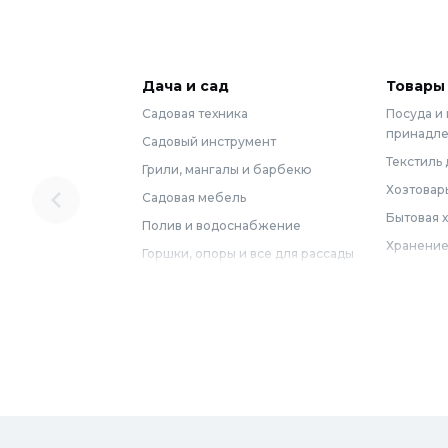
Дача и сад
Товары
Садовая техника
Посуда и
принадл
Садовый инструмент
Текстиль 
Грили, мангалы и барбекю
Хозтовар
Садовая мебель
Бытовая 
Полив и водоснабжение
Хранение
Горшки, опоры и все для рассады
Мебель
Грунты для растений
Бытовая 
Садовый декор
Предметы
Бассейны
Спальня
Товары для бани и сауны
Ванная
Дачные умывальники, души и
туалеты
Самогон
Удобрения, химикаты и средства
Интерьер