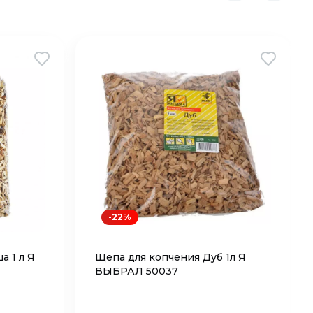
-22%
а 1 л Я
Щепа для копчения Дуб 1л Я
ВЫБРАЛ 50037