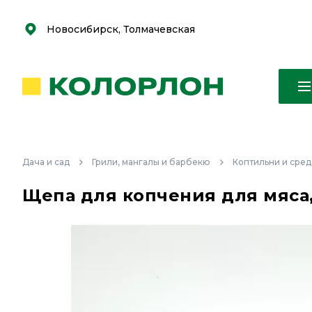
С
С
к
к
оро
оро
Новосибирск, Толмачевская
Дача и сад
Грили, мангалы и барбекю
Коптильни и сред
Щепа для копчения для мяса,