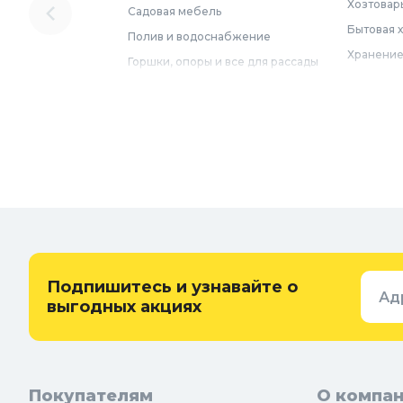
Хозтовар
Садовая мебель
Бытовая 
Полив и водоснабжение
Хранение
Горшки, опоры и все для рассады
Мебель
Грунты для растений
Бытовая 
Садовый декор
Предметы
Бассейны
Спальня
Товары для бани и сауны
Ванная
Дачные умывальники, души и
туалеты
Самогон
Удобрения, химикаты и средства
Интерьер
защиты
Придверн
Семена и растения
Подпишитесь и узнавайте о
Ад
Теплицы, парники и укрывной
выгодных акциях
материал
Покупателям
О компа