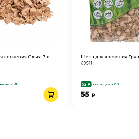
я копчения Ольха 3 л
Щепа для копчения Груш
69511
52 ₽
 лицам и ИП
юр. лицам и ИП
55
₽