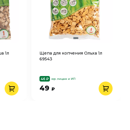
а 1л
Щепа для копчения Ольха 1л
69543
46 ₽
юр. лицам и ИП
49
₽