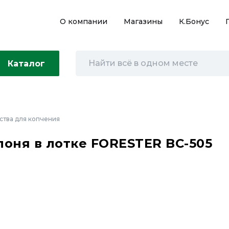
О компании
Магазины
К.Бонус
Каталог
ства для копчения
оня в лотке FORESTER BC-505