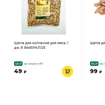
Щепа для копчения для мяса, 1
Щепа дл
дм, Я ВЫБРАЛ/25
46 ₽
94 ₽
юр. лицам и ИП
юр.
49
99
₽
₽