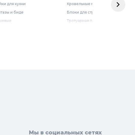
ки для кухни
Кровельные материалы
тазы и биде
Блоки для строительства
шевые
Тротуарная плитка
бель для ванной
Армирующие материалы
лотенцесушители
Ограждения
доснабжение
Металлопрокат
оотведение и канализация
визионные люки
доподготовка
орная арматура
Мы в социальных сетях