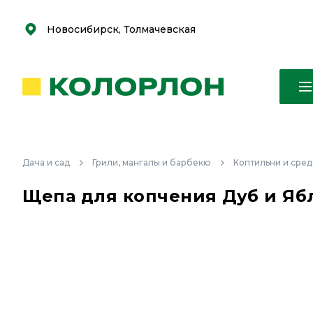
С
С
к
к
оро
оро
Новосибирск, Толмачевская
Дача и сад
Грили, мангалы и барбекю
Коптильни и сред
Щепа для копчения Дуб и Ябл