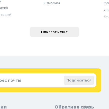
ы
Лампочки
Мой
химия
Уни
 вещей
Ду
Ме
техника
По
Показать еще
 интерьера
Во
Вод
Ре
оварение
Во
ные коврики
Зап
ые коврики
рес почты
Подписаться
нии
Обратная связь