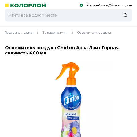
Новосибирск, Толмачевская
С
С
к
к
оро
оро
Товары для дома
Бытовая химия
Освежители воздуха
Освежитель воздуха Chirton Аква Лайт Горная
свежесть 400 мл