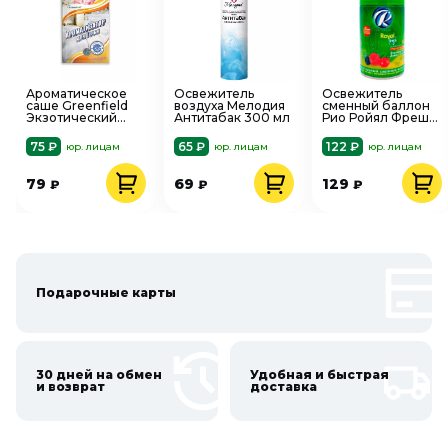
Ароматическое
Освежитель
Освежитель
саше Greenfield
воздуха Мелодия
сменный баллон
Экзотический
Антитабак 300 мл
Рио Ройял Фреш
коктейль
Лесной ручей и
ягоды 250 мл
75 ₽
65 ₽
122 ₽
юр. лицам
юр. лицам
юр. лицам
79
69
129
₽
₽
₽
Подарочные карты
30 дней на обмен
Удобная и быстрая
и возврат
доставка