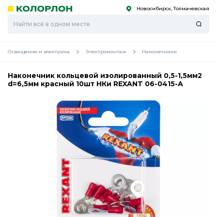
Новосибирск, Толмачевская
С
С
к
к
оро
оро
Освещение и электрика
Электромонтаж
Наконечники
Наконечник кольцевой изолированный 0,5-1,5мм2
d=6,5мм красный 10шт НКи REXANT 06-0415-A