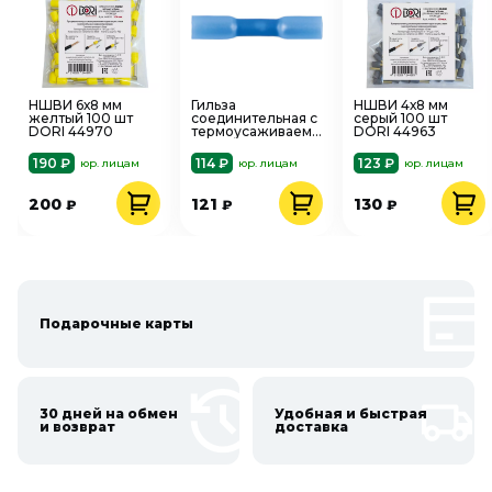
НШВИ 6х8 мм
Гильза
НШВИ 4х8 мм
желтый 100 шт
соединительная с
серый 100 шт
DORI 44970
термоусаживаемой
DORI 44963
изоляцией 1,5-
2,5мм2 38мм
190 ₽
114 ₽
123 ₽
юр. лицам
юр. лицам
юр. лицам
голубой 10шт ГСИ-
т STEKKER 32806
200
121
130
₽
₽
₽
Подарочные карты
30 дней на обмен
Удобная и быстрая
и возврат
доставка