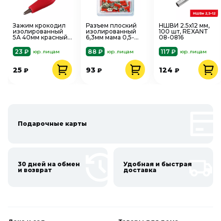
Зажим крокодил
Разъем плоский
НШВИ 2.5х12 мм,
изолированный
изолированный
100 шт, REXANT
5А 40мм красный/
6,3мм мама 0,5-
08-0816
черный 2шт
1,5мм2 красный
REXANT ЗКИ 16-
25шт РПи-М DORI
23 ₽
88 ₽
117 ₽
юр. лицам
юр. лицам
юр. лицам
0001-9
42099
25
93
124
₽
₽
₽
Подарочные карты
30 дней на обмен
Удобная и быстрая
и возврат
доставка