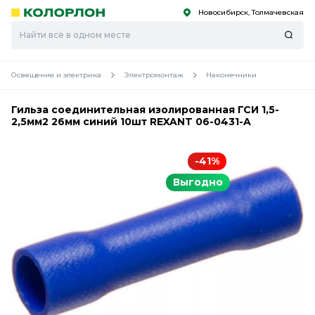
Новосибирск, Толмачевская
С
С
к
к
оро
оро
Освещение и электрика
Электромонтаж
Наконечники
Гильза соединительная изолированная ГСИ 1,5-
2,5мм2 26мм синий 10шт REXANT 06-0431-A
-41%
Выгодно