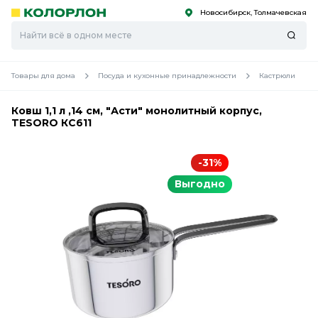
Новосибирск, Толмачевская
С
С
к
к
оро
оро
Товары для дома
Посуда и кухонные принадлежности
Кастрюли
Ковш 1,1 л ,14 см, "Асти" монолитный корпус,
TESORO КС611
-31%
Выгодно