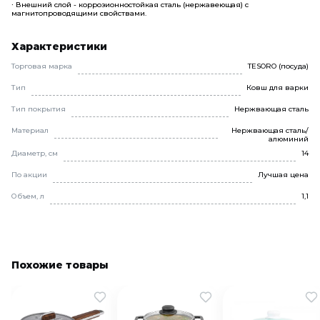
∙ Внешний слой - коррозионностойкая сталь (нержавеющая) с
магнитопроводящими свойствами.
Характеристики
Торговая марка
TESORO (посуда)
Тип
Ковш для варки
Тип покрытия
Нержвающая сталь
Материал
Нержвающая сталь/
алюминий
Диаметр, см
14
По акции
Лучшая цена
Объем, л
1,1
Похожие товары