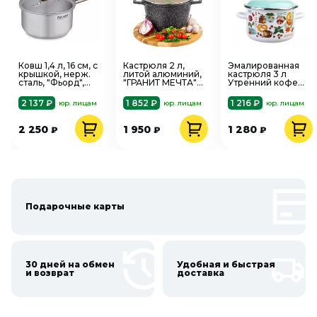
Ковш 1,4 л, 16 см, с
Кастрюля 2 л,
Эмалированная
крышкой, нерж.
литой алюминий,
кастрюля 3 л
сталь, "Фьорд",
"ГРАНИТ МЕЧТА"
Утренний кофе
Rondell RDS-1790
DARIIS СБВР-200
006253
2 137 ₽
1 852 ₽
1 216 ₽
юр. лицам
юр. лицам
юр. лицам
2 250
1 950
1 280
₽
₽
₽
Подарочные карты
30 дней на обмен
Удобная и быстрая
и возврат
доставка