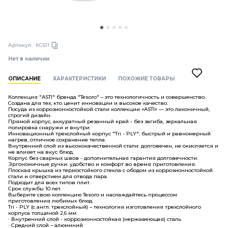
Артикул:
КС611
Нет в наличии
ОПИСАНИЕ
ХАРАКТЕРИСТИКИ
ПОХОЖИЕ ТОВАРЫ
Коллекция "ASTI" бренда "Tesoro" – это технологичность и совершенство.
Создана для тех, кто ценит инновации и высокое качество.
Посуда из коррозионностойкой стали коллекции «ASTI» — это лаконичный,
строгий дизайн.
Прямой корпус, аккуратный резанный край - без загиба, зеркальная
полировка снаружи и внутри.
Инновационный трехслойный корпус "Tri - PLY": быстрый и равномерный
нагрев, отличное сохранение тепла.
Внутренний слой из высококачественной стали: долговечен, не окисляется и
не влияет на вкус блюд.
Корпус без сварных швов - дополнительная гарантия долговечности.
Эргономичные ручки: удобство и комфорт во время приготовления.
Плоская крышка из термостойкого стекла с ободом из коррозионностойкой
стали и отверстием для отвода пара.
Подходит для всех типов плит.
Срок службы 10 лет.
Выберите свою коллекцию Tesoro и наслаждайтесь процессом
приготовления любимых блюд.
Tri - PLY (с англ. трехслойный) – технология изготовления трехслойного
корпуса толщиной 2,6 мм:
∙ Внутренний слой - коррозионностойкая (нержавеющая) сталь
∙ Средний слой – алюминий