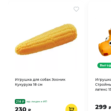
Выгод
Игрушка для собак Зооник
Игрушка
Кукуруза 18 см
Стройн
латекс 1
218 ₽
юр. лицам и ИП
299
230
₽