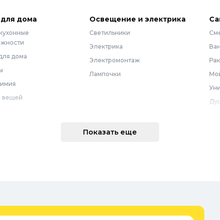
 для дома
Освещение и электрика
Са
 кухонные
Светильники
См
ежности
Электрика
Ва
для дома
Электромонтаж
Ра
ы
Лампочки
Мой
химия
Уни
 вещей
Ду
Ме
техника
По
Показать еще
 интерьера
Во
Вод
Ре
оварение
Во
ные коврики
Зап
ые коврики