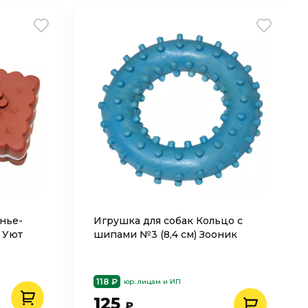
нье-
Игрушка для собак Кольцо с
л Уют
шипами №3 (8,4 см) Зооник
118 ₽
юр. лицам и ИП
125
₽