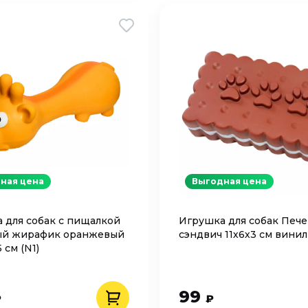
ная цена
Выгодная цена
 для собак с пищалкой
Игрушка для собак Пече
ый жирафик оранжевый
сэндвич 11х6х3 см вини
5 см (N1)
99
₽
₽