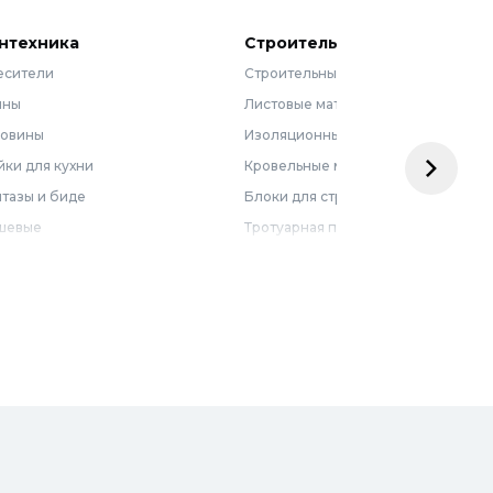
нтехника
Строительные материалы
есители
Строительные смеси
нны
Листовые материалы
ковины
Изоляционные материалы
ки для кухни
Кровельные материалы
тазы и биде
Блоки для строительства
шевые
Тротуарная плитка
бель для ванной
Армирующие материалы
лотенцесушители
Ограждения
доснабжение
Металлопрокат
оотведение и канализация
визионные люки
доподготовка
орная арматура