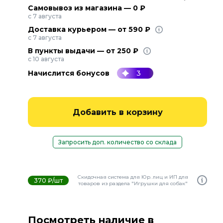
Самовывоз из магазина — 0 ₽
с 7 августа
Доставка курьером — от 590 ₽
с 7 августа
В пункты выдачи — от 250 ₽
с 10 августа
Начислится бонусов
3
Добавить в корзину
Запросить доп. количество со склада
Скидочная система для Юр. лиц и ИП для
370 ₽/шт
товаров из раздела "Игрушки для собак"
Посмотреть наличие в