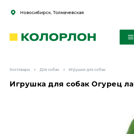
С
С
к
к
оро
оро
Новосибирск, Толмачевская
Зоотовары
Для собак
Игрушки для собак
Игрушка для собак Огурец ла