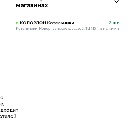
магазинах
КОЛОРЛОН Котельники
2 шт
Котельники, Новорязанское шоссе, 5, ТЦ М5
в наличии
но
е,
одходит
тотелой