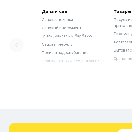
Дача и сад
Товары
Садовая техника
Посуда и
принадл
Садовый инструмент
Текстиль 
Грили, мангалы и барбекю
Хозтовар
Садовая мебель
Бытовая 
Полив и водоснабжение
Хранение
Горшки, опоры и все для рассады
Мебель
Грунты для растений
Бытовая 
Садовый декор
Предметы
Бассейны
Спальня
Товары для бани и сауны
Ванная
Дачные умывальники, души и
туалеты
Самогон
Удобрения, химикаты и средства
Интерьер
защиты
Придверн
Семена и растения