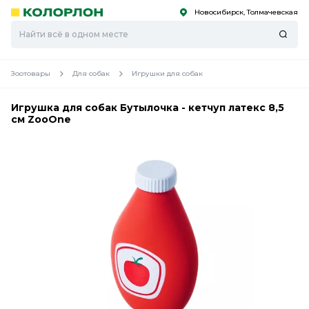
Новосибирск, Толмачевская
С
С
к
к
оро
оро
Зоотовары
Для собак
Игрушки для собак
Игрушка для собак Бутылочка - кетчуп латекс 8,5
см ZooOne