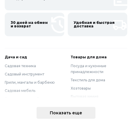
30 дней на обмен
Удобная и быстрая
и возврат
доставка
Дача и сад
Товары для дома
Садовая техника
Посуда и кухонные
принадлежности
Садовый инструмент
Текстиль для дома
Грили, мангалы и барбекю
Хозтовары
Садовая мебель
Бытовая химия
Полив и водоснабжение
Хранение вещей
Горшки, опоры и все для рассады
Показать еще
Мебель
Грунты для растений
Бытовая техника
Садовый декор
Предметы интерьера
Бассейны