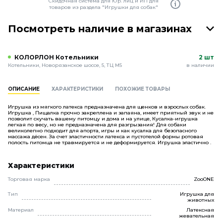
Скидочная система для Юр. лиц и ИП для
товаров из раздела "Игрушки для собак"
Посмотреть наличие в магазинах
КОЛОРЛОН Котельники
2 шт
Котельники, Новорязанское шоссе, 5, ТЦ М5
в наличии
ОПИСАНИЕ
ХАРАКТЕРИСТИКИ
ПОХОЖИЕ ТОВАРЫ
Игрушка из мягкого латекса предназначена для щенков и взрослых собак.
Игрушка , Пищалка прочно закреплена и запаяна, имеет приятный звук и не
позволит скучать вашему питомцу и дома и на улице, Кусалка-игрушка
легкая по весу, но не предназначена для разгрызания! Для собаки
великолепно подходит для апорта, игры и как кусалка для безопасного
массажа дёсен. За счет эластичности латекса и пустотелой формы ротовая
полость питомца не травмируется и не деформируется. Игрушка эластично .
Характеристики
Торговая марка
ZooONE
Тип
Игрушка для
животных
Материал
Латексная
жевательная