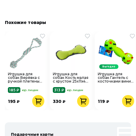
Похожие товары
Выгодно
Игрушка для
Игрушка для
Игрушка для
собак Верёвка с
собак Кость малая
собак Гантель с
ручкой плетеный
с хрустом 25x11х4
косточками винил
мяч 26 см PUPPY
см ZooOne
УЮТ
185 ₽
313 ₽
юр. лицам
юр. лицам
195
330
119
₽
₽
₽
Подарочные карты