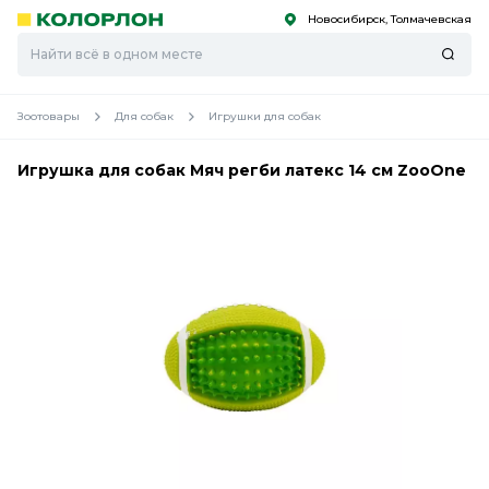
Новосибирск, Толмачевская
С
С
к
к
оро
оро
Зоотовары
Для собак
Игрушки для собак
Игрушка для собак Мяч регби латекс 14 см ZooOne