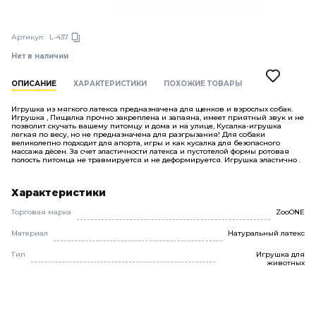
Артикул:
L-437
Нет в наличии
ОПИСАНИЕ
ХАРАКТЕРИСТИКИ
ПОХОЖИЕ ТОВАРЫ
Игрушка из мягкого латекса предназначена для щенков и взрослых собак.
Игрушка , Пищалка прочно закреплена и запаяна, имеет приятный звук и не
позволит скучать вашему питомцу и дома и на улице, Кусалка-игрушка
легкая по весу, но не предназначена для разгрызания! Для собаки
великолепно подходит для апорта, игры и как кусалка для безопасного
массажа дёсен. За счет эластичности латекса и пустотелой формы ротовая
полость питомца не травмируется и не деформируется. Игрушка эластично .
Характеристики
Торговая марка
ZooONE
Материал
Натуральный латекс
Тип
Игрушка для
животных