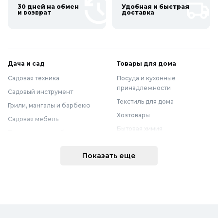
30 дней на обмен
Удобная и быстрая
и возврат
доставка
Дача и сад
Товары для дома
Садовая техника
Посуда и кухонные
принадлежности
Садовый инструмент
Текстиль для дома
Грили, мангалы и барбекю
Хозтовары
Садовая мебель
Бытовая химия
Полив и водоснабжение
Хранение вещей
Горшки, опоры и все для рассады
Показать еще
Мебель
Грунты для растений
Бытовая техника
Садовый декор
Предметы интерьера
Бассейны
Спальня
Товары для бани и сауны
Ванная
Дачные умывальники, души и