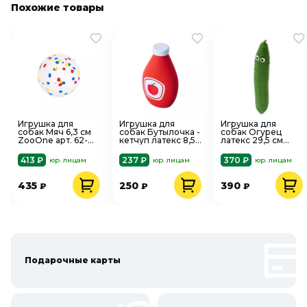
Похожие товары
Игрушка для
Игрушка для
Игрушка для
собак Мяч 6,3 см
собак Бутылочка -
собак Огурец
ZooOne арт. 62-
кетчуп латекс 8,5
латекс 29,5 см
1442
см ZooOne
ZooOne
413 ₽
237 ₽
370 ₽
юр. лицам
юр. лицам
юр. лицам
435
250
390
₽
₽
₽
Подарочные карты