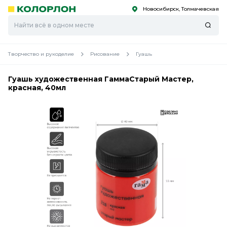
Новосибирск, Толмачевская
С
С
к
к
оро
оро
Творчество и рукоделие
Рисование
Гуашь
Гуашь художественная ГаммаСтарый Мастер,
красная, 40мл