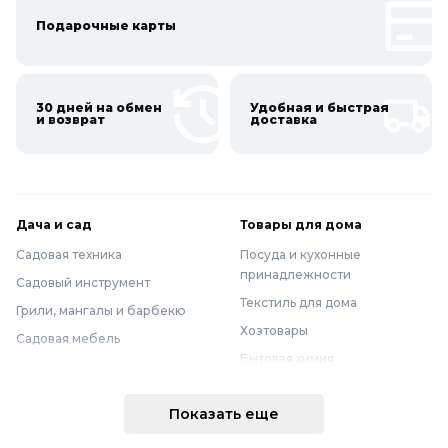
Подарочные карты
30 дней на обмен
Удобная и быстрая
и возврат
доставка
Дача и сад
Товары для дома
Садовая техника
Посуда и кухонные
принадлежности
Садовый инструмент
Текстиль для дома
Грили, мангалы и барбекю
Хозтовары
Садовая мебель
Бытовая химия
Полив и водоснабжение
Хранение вещей
Горшки, опоры и все для рассады
Показать еще
Мебель
Грунты для растений
Бытовая техника