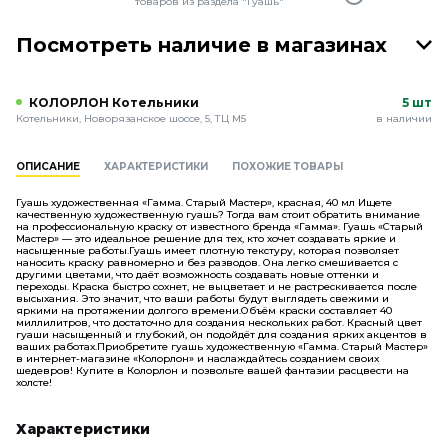
товаров из раздела "Гуашь"
Посмотреть наличие в магазинах
КОЛОРЛОН Котельники
5 шт
Котельники, Новорязанское шоссе, 5, ТЦ М5
в наличии
ОПИСАНИЕ
ХАРАКТЕРИСТИКИ
ПОХОЖИЕ ТОВАРЫ
Гуашь художественная «Гамма. Старый Мастер», красная, 40 мл Ищете
качественную художественную гуашь? Тогда вам стоит обратить внимание
на профессиональную краску от известного бренда «Гамма». Гуашь «Старый
Мастер» — это идеальное решение для тех, кто хочет создавать яркие и
насыщенные работы.Гуашь имеет плотную текстуру, которая позволяет
наносить краску равномерно и без разводов. Она легко смешивается с
другими цветами, что даёт возможность создавать новые оттенки и
переходы. Краска быстро сохнет, не выцветает и не растрескивается после
высыхания. Это значит, что ваши работы будут выглядеть свежими и
яркими на протяжении долгого времени.Объём краски составляет 40
миллилитров, что достаточно для создания нескольких работ. Красный цвет
гуаши насыщенный и глубокий, он подойдёт для создания ярких акцентов в
ваших работах.Приобретите гуашь художественную «Гамма. Старый Мастер»
в интернет-магазине «Колорлон» и наслаждайтесь созданием своих
шедевров! Купите в Колорлон и позвольте вашей фантазии расцвести на
холсте!
Характеристики