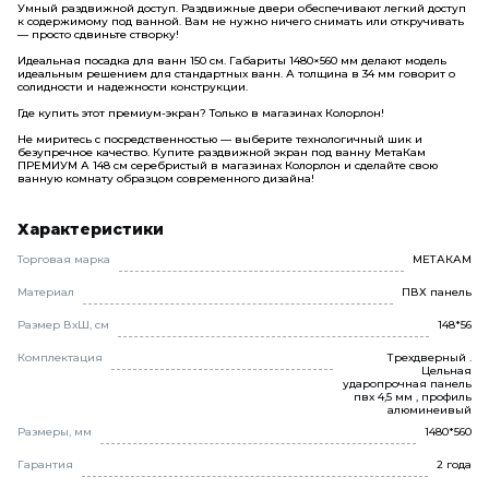
Умный раздвижной доступ. Раздвижные двери обеспечивают легкий доступ
к содержимому под ванной. Вам не нужно ничего снимать или откручивать
— просто сдвиньте створку!
Идеальная посадка для ванн 150 см. Габариты 1480×560 мм делают модель
идеальным решением для стандартных ванн. А толщина в 34 мм говорит о
солидности и надежности конструкции.
Где купить этот премиум-экран? Только в магазинах Колорлон!
Не миритесь с посредственностью — выберите технологичный шик и
безупречное качество. Купите раздвижной экран под ванну МетаКам
ПРЕМИУМ А 148 см серебристый в магазинах Колорлон и сделайте свою
ванную комнату образцом современного дизайна!
Характеристики
Торговая марка
МЕТАКАМ
Материал
ПВХ панель
Размер ВхШ, см
148*56
Комплектация
Трехдверный .
Цельная
ударопрочная панель
пвх 4,5 мм , профиль
алюминеивый
Размеры, мм
1480*560
Гарантия
2 года