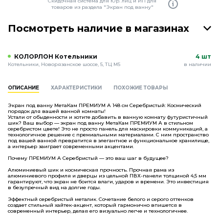
Скидочная система для Юр. лиц и ИП для
товаров из раздела "Экран под ванну"
Посмотреть наличие в магазинах
КОЛОРЛОН Котельники
4 шт
Котельники, Новорязанское шоссе, 5, ТЦ М5
в наличии
ОПИСАНИЕ
ХАРАКТЕРИСТИКИ
ПОХОЖИЕ ТОВАРЫ
Экран под ванну МетаКам ПРЕМИУМ А 148 см Серебристый: Космический
порядок для вашей ванной комнаты!
Устали от обыденности и хотите добавить в ванную комнату футуристичный
шик? Ваш выбор — экран под ванну МетаКам ПРЕМИУМ А в стильном
серебристом цвете! Это не просто панель для маскировки коммуникаций, а
технологичное решение с премиальными материалами. С ним пространство
под вашей ванной превратится в элегантное и функциональное хранилище,
а интерьер заиграет современными акцентами.
Почему ПРЕМИУМ А Серебристый — это ваш шаг в будущее?
Алюминиевый шик и космическая прочность. Прочная рама из
алюминиевого профиля и дверцы из цельной ПВХ-панели толщиной 4,5 мм
гарантируют, что экран не боится влаги, ударов и времени. Это инвестиция
в безупречный вид на долгие годы.
Эффектный серебристый металик. Сочетание белого и серого оттенков
создает стильный хайтек-акцент, который гармонично впишется в
современный интерьер, делая его визуально легче и технологичнее.