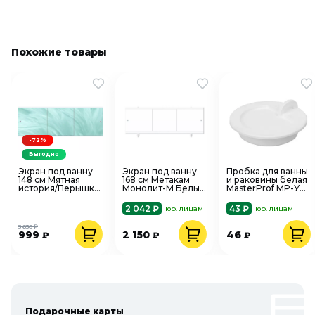
Похожие товары
-72%
Выгодно
Экран под ванну
Экран под ванну
Пробка для ванны
148 см Мятная
168 см Метакам
и раковины белая
история/Перышко
Монолит-М Белый
MasterProf MP-У
Метакам Premium
ЭМS_003684/004655
ИС.110627
Collection
2 042 ₽
43 ₽
юр. лицам
юр. лицам
ЭПS_006946
3 630 ₽
999
2 150
46
₽
₽
₽
Подарочные карты