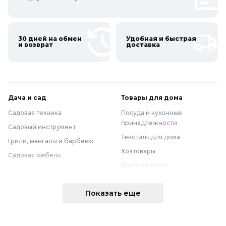
30 дней на обмен
Удобная и быстрая
и возврат
доставка
Дача и сад
Товары для дома
Садовая техника
Посуда и кухонные
принадлежности
Садовый инструмент
Текстиль для дома
Грили, мангалы и барбекю
Хозтовары
Садовая мебель
Бытовая химия
Полив и водоснабжение
Хранение вещей
Горшки, опоры и все для рассады
Показать еще
Мебель
Грунты для растений
Бытовая техника
Садовый декор
Предметы интерьера
Бассейны