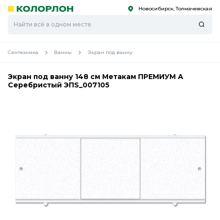
Новосибирск, Толмачевская
С
С
к
к
оро
оро
Сантехника
Ванны
Экран под ванну
Экран под ванну 148 см Метакам ПРЕМИУМ А
Серебристый ЭПS_007105