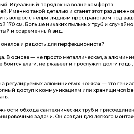
лый: Идеальный порядок на волне комфорта.
ей. Именно такой деталью и станет этот раздвижно
ешить вопрос с неприглядным пространством под ва
ой 170 см. Больше никаких пыльных труб и случайно
стый и современный вид.
ионалов и радость для перфекциониста?
яда. В основе — не просто металлическая, а алюмини
боится влаги, не ржавеет и прослужит долги годы,
на регулируемых алюминиевых ножках — это гениа
полный доступ к коммуникациям или хранящимся be
ать.
жности обхода сантехнических труб и присоедине
анировочные задачи. Он создан для легкого монтаж