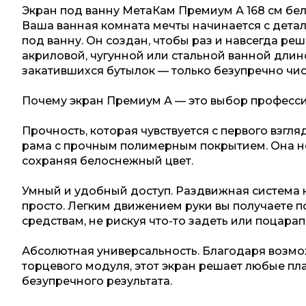
Экран под ванну МетаКам Премиум А 168 см бе
Ваша ванная комната мечты начинается с детал
под ванну. Он создан, чтобы раз и навсегда р
акриловой, чугунной или стальной ванной длин
закатившихся бутылок — только безупречно чи
Почему экран Премиум А — это выбор професс
Прочность, которая чувствуется с первого взгл
рама с прочным полимерным покрытием. Она не 
сохраняя белоснежный цвет.
Умный и удобный доступ. Раздвижная система 
просто. Легким движением руки вы получаете 
средствам, не рискуя что-то задеть или поцарап
Абсолютная универсальность. Благодаря возмо
торцевого модуля, этот экран решает любые пл
безупречного результата.