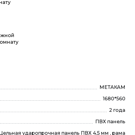
нату
вижной
комнату
МЕТАКАМ
1680*560
2 года
ПВХ панель
Цельная ударопрочная панель ПВХ 4,5 мм , рама