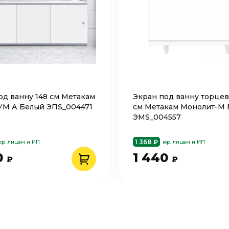
од ванну 148 см Метакам
Экран под ванну торцев
М А Белый ЭПS_004471
см Метакам Монолит-М
ЭМS_004557
1 368 ₽
юр. лицам и ИП
юр. лицам и ИП
0
1 440
₽
₽