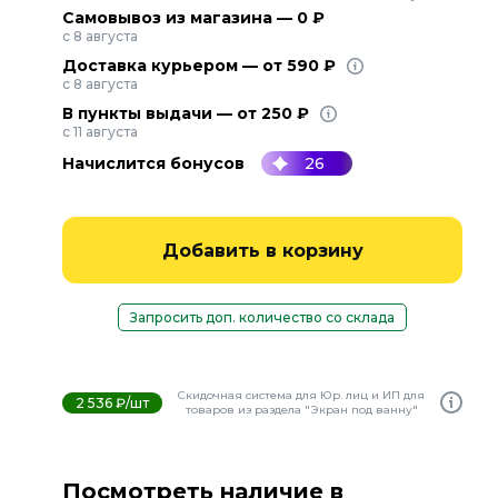
Самовывоз из магазина — 0 ₽
с 8 августа
Доставка курьером — от 590 ₽
с 8 августа
В пункты выдачи — от 250 ₽
с 11 августа
Начислится бонусов
26
Добавить в корзину
Запросить доп. количество со склада
Скидочная система для Юр. лиц и ИП для
2 536 ₽/шт
товаров из раздела "Экран под ванну"
Посмотреть наличие в