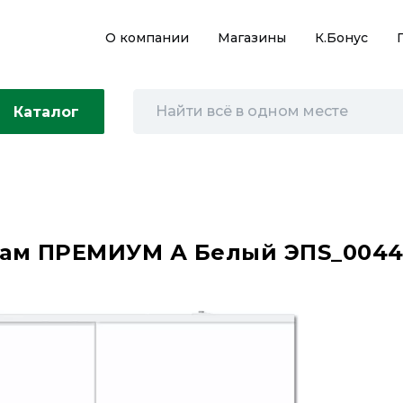
О компании
Магазины
К.Бонус
Каталог
акам ПРЕМИУМ А Белый ЭПS_004