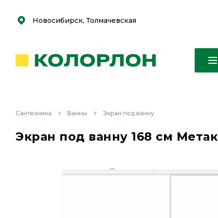
С
С
к
к
оро
оро
Новосибирск, Толмачевская
Сантехника
Ванны
Экран под ванну
Экран под ванну 168 см Мет