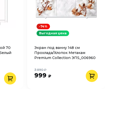
-74%
Выгодная цена
ой 70
Экран под ванну 148 см
 Белый
Прохлада/Хлопок Метакам
Premium Collection ЭПS_006960
3 890 ₽
999
₽