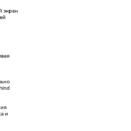
й экран
шей
евая
льно
hind
ния
а и