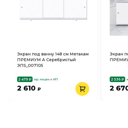
Экран под ванну 148 см Метакам
Экран п
ПРЕМИУМ А Серебристый
ПРЕМИУ
ЭПS_007105
2 479 ₽
2 536 ₽
юр. лицам и ИП
2 610
2 67
₽