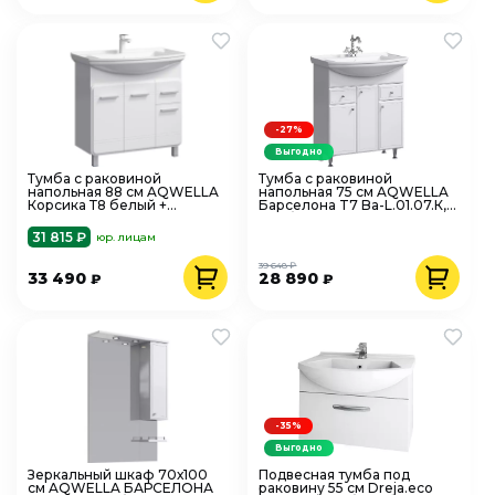
-27%
Выгодно
Тумба с раковиной
Тумба с раковиной
напольная 88 см AQWELLA
напольная 75 см AQWELLA
Корсика Т8 белый +
Барселона T7 Ba-L.01.07.К, 2
рак.Стиль 85
ящ. белый + рак. Стиль 75
31 815 ₽
юр. лицам
39 648 ₽
33 490
28 890
₽
₽
-35%
Выгодно
Зеркальный шкаф 70х100
Подвесная тумба под
см AQWELLA БАРСЕЛОНА
раковину 55 см Dreja.eco