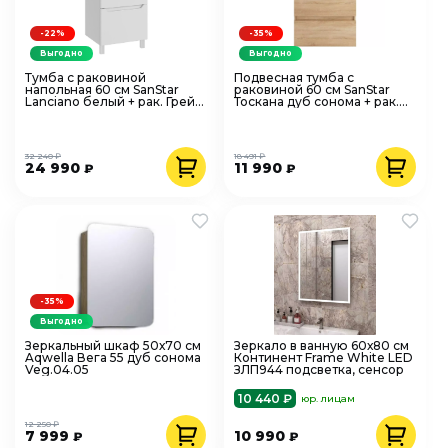
-22%
-35%
Выгодно
Выгодно
Тумба с раковиной
Подвесная тумба с
напольная 60 см SanStar
раковиной 60 см SanStar
Lanciano белый + рак. Грейс
Тоскана дуб сонома + рак.
60, 303.1-1.5.1.К
Фостер 60, 391.1-1.4.1.КФОС
32 240 ₽
18 491 ₽
24 990
11 990
₽
₽
-35%
Выгодно
Зеркальный шкаф 50х70 см
Зеркало в ванную 60х80 см
Aqwella Вега 55 дуб сонома
Континент Frame White LED
Veg.04.05
ЗЛП944 подсветка, сенсор
10 440 ₽
юр. лицам
12 250 ₽
7 999
10 990
₽
₽