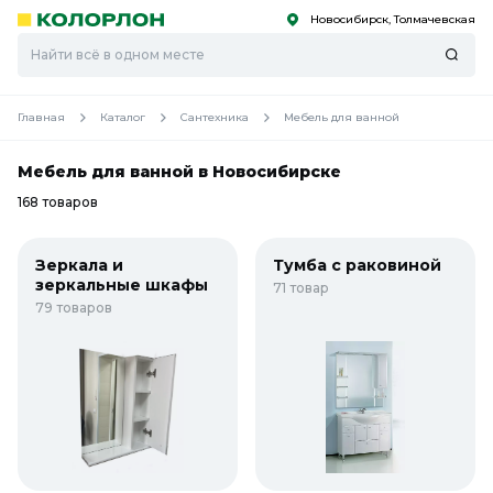
Новосибирск, Толмачевская
С
С
к
к
оро
оро
Главная
Каталог
Сантехника
Мебель для ванной
Мебель для ванной в Новосибирске
168 товаров
Зеркала и
Тумба с раковиной
зеркальные шкафы
71 товар
79 товаров