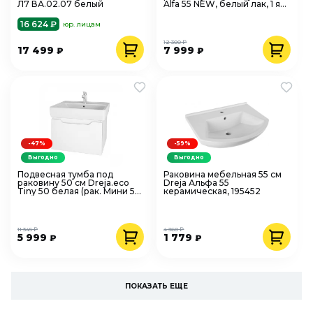
Л7 ВА.02.07 белый
Alfa 55 NEW, белый лак, 1 ящ.
99.0305
16 624 ₽
юр. лицам
12 300 ₽
17 499
7 999
₽
₽
-47%
-59%
Выгодно
Выгодно
Подвесная тумба под
Раковина мебельная 55 см
раковину 50 см Dreja.eco
Dreja Альфа 55
Tiny 50 белая (рак. Мини 50)
керамическая, 195452
99.1901
11 345 ₽
4 360 ₽
5 999
1 779
₽
₽
ПОКАЗАТЬ ЕЩЕ