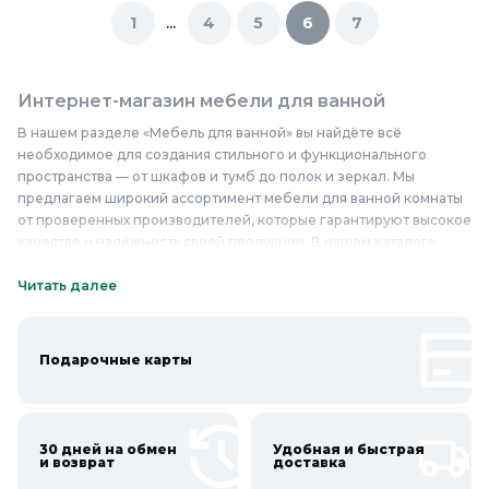
...
1
4
5
6
7
Интернет-магазин мебели для ванной
В нашем разделе «Мебель для ванной» вы найдёте всё
необходимое для создания стильного и функционального
пространства — от шкафов и тумб до полок и зеркал. Мы
предлагаем широкий ассортимент мебели для ванной комнаты
от проверенных производителей, которые гарантируют высокое
качество и надёжность своей продукции. В нашем каталоге
представлены модели из влагостойких материалов, таких как
ЛДСП, стекло и керамика, которые легко выдерживают
Читать далее
повышенную влажность и не теряют своего внешнего вида со
временем. У нас вы найдёте как классические, так и
современные решения, которые помогут вам эффективно
Подарочные карты
использовать пространство и создать уютную атмосферу.
Мебель для ванной в нашем интернет-магазине отличается не
только стильным дизайном, но и функциональностью, что
делает её идеальным выбором для любого дома. Приобретите
30 дней на обмен
Удобная и быстрая
качественную мебель для ванной по доступным ценам в
и возврат
доставка
Колорлон и создайте идеальное пространство для отдыха и