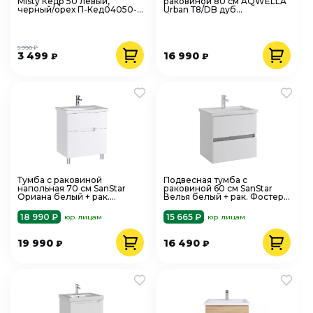
Misty Кедр 50 левый,
раковиной 80 см AQWELLA
черный/орех П-Кед04050-
Urban Т8/DB дуб
011Л
балтийский + рак. Фест 80,
URB0108DB
5 990 ₽
3 499
16 990
₽
₽
Тумба с раковиной
Подвесная тумба с
напольная 70 см SanStar
раковиной 60 см SanStar
Ориана белый + рак.
Велья белый + рак. Фостер
Фостер 70, 283.1-1.4.1.КФОС
60, 61.2-1.4.1.К
18 990 ₽
15 665 ₽
юр. лицам
юр. лицам
19 990
16 490
₽
₽