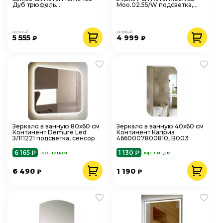
Дуб трюфель
Moo.02.55/W подсветка,
Fra.04.160/P/DT
сенсор
10 578 ₽
13 990 ₽
5 555
4 999
₽
₽
Зеркало в ванную 80х60 см
Зеркало в ванную 40х60 см
Континент Demure Led
Континент Каприз
ЗЛП221 подсветка, сенсор
4660007800810, B003
6 165 ₽
1 130 ₽
юр. лицам
юр. лицам
6 490
1 190
₽
₽