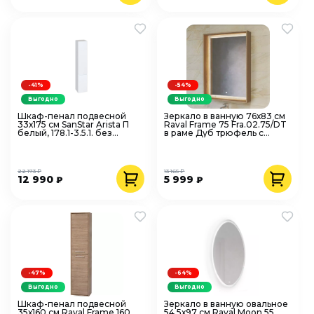
-41%
-54%
Выгодно
Выгодно
Шкаф-пенал подвесной
Зеркало в ванную 76х83 см
33х175 см SanStar Arista П
Raval Frame 75 Fra.02.75/DT
белый, 178.1-3.5.1. без
в раме Дуб трюфель с
ящиков
полкой, подсветка, сенсор
22 173 ₽
13 165 ₽
12 990
5 999
₽
₽
-47%
-64%
Выгодно
Выгодно
Шкаф-пенал подвесной
Зеркало в ванную овальное
35х160 см Raval Frame 160
54,5х97 см Raval Moon 55