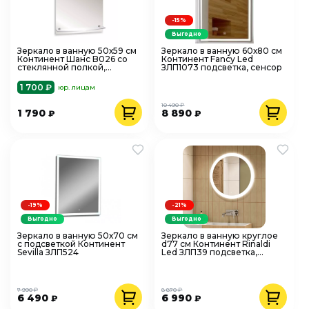
-15%
Выгодно
Зеркало в ванную 50х59 см
Зеркало в ванную 60х80 см
Континент Шанс B026 со
Континент Fancy Led
стеклянной полкой,
ЗЛП1073 подсветка, сенсор
округлый верх
1 700 ₽
юр. лицам
10 490 ₽
1 790
8 890
₽
₽
-19%
-21%
Выгодно
Выгодно
Зеркало в ванную 50х70 см
Зеркало в ванную круглое
с подсветкой Континент
d77 см Континент Rinaldi
Sevilla ЗЛП524
Led ЗЛП39 подсветка,
сенсор
7 990 ₽
8 870 ₽
6 490
6 990
₽
₽