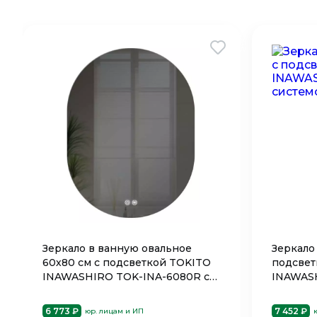
Зеркало в ванную овальное
Зеркало
60х80 см с подсветкой TOKITO
подсвет
INAWASHIRO TOK-INA-6080R с
INAWASH
системой антизапотевания
системо
6 773 ₽
7 452 ₽
юр. лицам и ИП