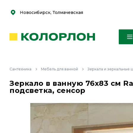
С
С
к
к
оро
оро
Новосибирск, Толмачевская
Сантехника
Мебель для ванной
Зеркала и зеркальные
Зеркало в ванную 76х83 см Ra
подсветка, сенсор