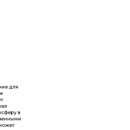
ние для
ое
ет
ная
осферу в
твенными
оможет