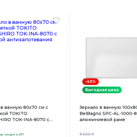
-43%
Выгодная цена
 в ванную 80х70 см с
Зеркало в ванную 100х8
кой TOKITO
BelBagno SPC-AL-1000-8
IRO TOK-INA-8070 с
алюминиевой раме
й антизапотевания
9 500 ₽
юр. лицам и ИП