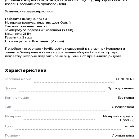
устойчив к воздействию влаги, а гарантия 2 года подтверждает качество
изделия российского производителя.
Технические характеристики:
Габариты (ШхВ): 50×70 см
Материал корпуса: пластик, цвет белый
Тип выключателя: сенсор
Температура подсветки: холодная (6000K)
Мощность: 21 Вт
Гарантия: 2 года
Производитель: Континент (Россия)
Приобретите зеркало «Sevilla Led» с подсветкой в магазинах Колорлон и
оцените безупречное качество, современный дизайн и комфортную
подсветку, которые подарят новые ощущения от привычного ритуала.
Характеристики
Торговая марка
CONTINENT
Форма
Прямоугольник
Комплектация
Без полки
Тип
С подсветкой
Материал
Материал корпуса:
Пластик,
Цвет
Белый
По акции
Лучшая цена