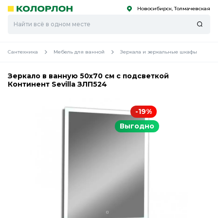
Новосибирск, Толмачевская
С
С
к
к
оро
оро
Сантехника
Мебель для ванной
Зеркала и зеркальные шкафы
Зеркало в ванную 50х70 см с подсветкой
Континент Sevilla ЗЛП524
-19%
Выгодно