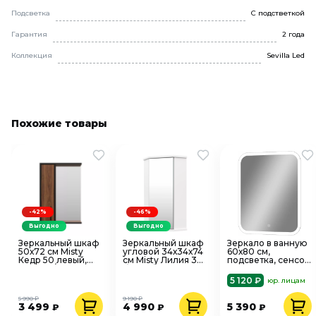
Подсветка
С подстветкой
Гарантия
2 года
Коллекция
Sevilla Led
Похожие товары
-42%
-46%
Выгодно
Выгодно
Зеркальный шкаф
Зеркальный шкаф
Зеркало в ванную
50х72 см Misty
угловой 34х34х74
60х80 см,
Кедр 50 левый,
см Misty Лилия 34
подсветка, сенсор
черный/орех П-
белый
Континент Bruno
Кед04050-011Л
5 120 ₽
юр. лицам
5 990 ₽
9 190 ₽
3 499
4 990
5 390
₽
₽
₽