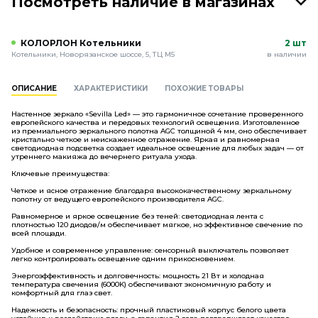
Посмотреть наличие в магазинах
КОЛОРЛОН Котельники
2 шт
Котельники, Новорязанское шоссе, 5, ТЦ М5
в наличии
ОПИСАНИЕ
ХАРАКТЕРИСТИКИ
ПОХОЖИЕ ТОВАРЫ
Настенное зеркало «Sevilla Led» — это гармоничное сочетание проверенного
европейского качества и передовых технологий освещения. Изготовленное
из премиального зеркального полотна AGC толщиной 4 мм, оно обеспечивает
кристально четкое и неискаженное отражение. Яркая и равномерная
светодиодная подсветка создает идеальное освещение для любых задач — от
утреннего макияжа до вечернего ритуала ухода.
Ключевые преимущества:
Четкое и ясное отражение благодаря высококачественному зеркальному
полотну от ведущего европейского производителя AGC.
Равномерное и яркое освещение без теней: светодиодная лента с
плотностью 120 диодов/м обеспечивает мягкое, но эффективное свечение по
всей площади.
Удобное и современное управление: сенсорный выключатель позволяет
легко контролировать освещение одним прикосновением.
Энергоэффективность и долговечность: мощность 21 Вт и холодная
температура свечения (6000K) обеспечивают экономичную работу и
комфортный для глаз свет.
Надежность и безопасность: прочный пластиковый корпус белого цвета