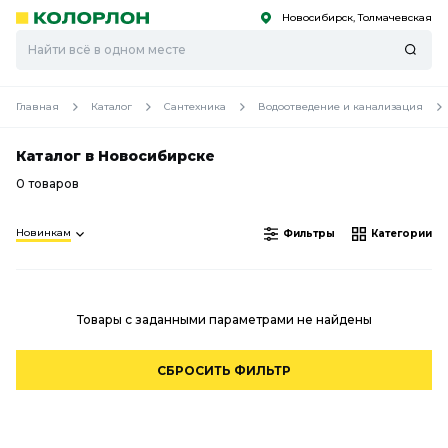
Новосибирск, Толмачевская
С
С
к
к
оро
оро
Главная
Каталог
Сантехника
Водоотведение и канализация
Каталог в Новосибирске
0 товаров
Новинкам
Фильтры
Категории
Товары с заданными параметрами не найдены
СБРОСИТЬ ФИЛЬТР