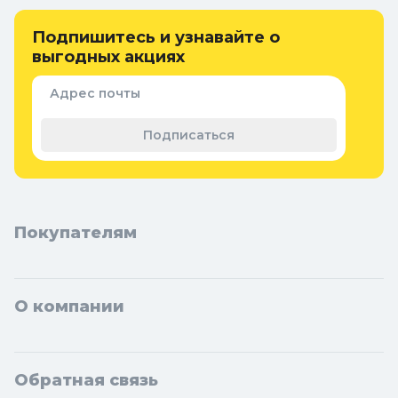
и специальных сифонов в Колорлон
Интернет-магазин Колорлон предлагает большой выбор
Подпишитесь и узнавайте о
арматуры для биде, писсуара и специальных сифонов по
выгодных акциях
выгодным ценам для жителей Москвы и городов Московской
области: Балашиха, Подольск, Химки, Мытищи, Королёв,
Адрес почты
Люберцы, Красногорск, Одинцово, Домодедово, Электросталь,
Коломна, Щёлково, Серпухов, Долгопрудный, Раменское,
Подписаться
Реутов, Жуковский, Пушкино, Орехово-Зуево, Ногинск, Сергиев
Посад, Видное, Воскресенск, Чехов, Клин, Ивантеевка, Лобня,
Дубна, Егорьевск, Наро-Фоминск, Дмитров, Лыткарино,
Павловский Посад, Ступино, Котельники, Фрязино,
Дзержинский, Солнечногорск, Новосибирска и Новосибирской
области: Бердск, Искитим, Кольцово.
Покупателям
О компании
Обратная связь