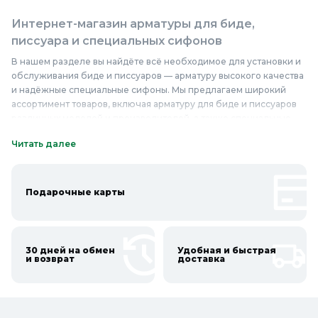
Интернет-магазин арматуры для биде,
писсуара и специальных сифонов
В нашем разделе вы найдёте всё необходимое для установки и
обслуживания биде и писсуаров — арматуру высокого качества
и надёжные специальные сифоны. Мы предлагаем широкий
ассортимент товаров, включая арматуру для биде и писсуаров
различных моделей и производителей, а также специальные
сифоны, которые обеспечивают эффективную работу
Читать далее
сантехники. В нашем ассортименте представлены изделия из
долговечных материалов, таких как латунь, нержавеющая сталь
и пластик, что гарантирует их устойчивость к коррозии и долгий
срок службы. Качественные и надёжные арматура и сифоны
Подарочные карты
обеспечивают герметичность соединений, предотвращают
протечки и неприятные запахи, что делает их незаменимыми
элементами любой ванной комнаты. Приобретайте арматуру
для биде, писсуара и специальные сифоны по доступным ценам
30 дней на обмен
Удобная и быстрая
и возврат
доставка
в Колорлон и обеспечьте бесперебойную работу вашей
сантехники.
Онлайн каталог арматуры для биде, писсуара