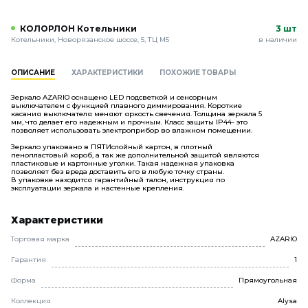
КОЛОРЛОН Котельники
3 шт
Котельники, Новорязанское шоссе, 5, ТЦ М5
в наличии
ОПИСАНИЕ
ХАРАКТЕРИСТИКИ
ПОХОЖИЕ ТОВАРЫ
Зеркало AZARIO оснащено LED подсветкой и сенсорным
выключателем с функцией плавного диммирования. Короткие
касания выключателя меняют яркость свечения. Толщина зеркала 5
мм, что делает его надежным и прочным. Класс защиты IP44- это
позволяет использовать электроприбор во влажном помещении.
Зеркало упаковано в ПЯТИслойный картон, в плотный
пенопластовый короб, а так же дополнительной защитой являются
пластиковые и картонные уголки. Такая надежная упаковка
позволяет без вреда доставить его в любую точку страны.
В упаковке находится гарантийный талон, инструкция по
эксплуатации зеркала и настенные крепления.
Характеристики
Торговая марка
AZARIO
Гарантия
1
Форма
Прямоугольная
Коллекция
Alysa