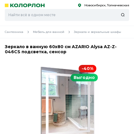
Новосибирск, Толмачевская
С
С
к
к
оро
оро
Сантехника
Мебель для ванной
Зеркала и зеркальные шкафы
Зеркало в ванную 60х80 см AZARIO Alysa AZ-Z-
046CS подсветка, сенсор
-40%
Выгодно