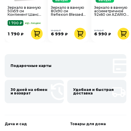
Выгодно
Выгодно
Зеркало в ванную
Зеркало в ванную
Зеркало в ванную
50х59 см
80х90 см
ассиметричное
Континент Шанс
Reflexion Blessed
92х60 см AZARIO
B026 со
RF5429BL с
OMEGA
стеклянной
подсветкой и
подсветка, сенсор
1 700 ₽
юр. лицам
полкой, округлый
сенсором
с диммером,
верх
датчик движения
10 206 ₽
15 762 ₽
1 790
6 999
6 990
₽
₽
₽
Подарочные карты
30 дней на обмен
Удобная и быстрая
и возврат
доставка
Дача и сад
Товары для дома