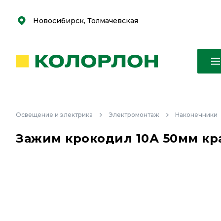
С
С
к
к
оро
оро
Новосибирск, Толмачевская
Освещение и электрика
Электромонтаж
Наконечники
Зажим крокодил 10А 50мм кр