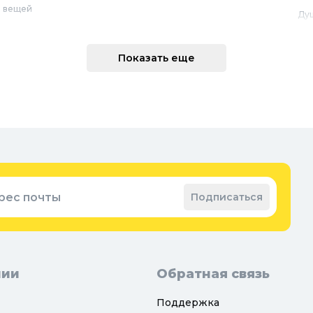
 вещей
Ду
Ме
техника
По
Показать еще
 интерьера
Во
Вод
Ре
оварение
Во
ные коврики
Зап
ые коврики
рес почты
Подписаться
нии
Обратная связь
Поддержка