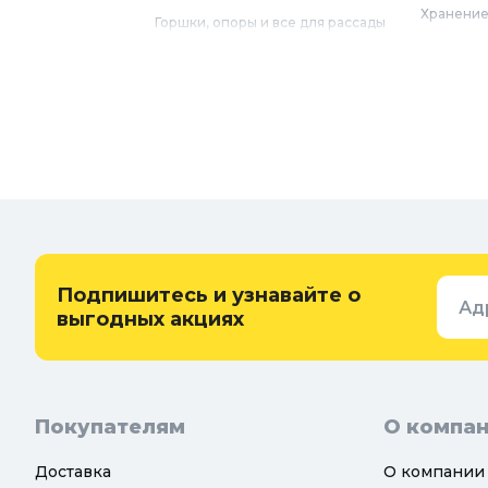
Хранение
Горшки, опоры и все для рассады
Мебель
Грунты для растений
Бытовая 
Садовый декор
Предметы
Бассейны
Спальня
Товары для бани и сауны
Ванная
Дачные умывальники, души и
туалеты
Самогон
Удобрения, химикаты и средства
Интерьер
защиты
Придверн
Семена и растения
Подпишитесь и узнавайте о
Ад
Теплицы, парники и укрывной
выгодных акциях
материал
Покупателям
О компа
Доставка
О компании