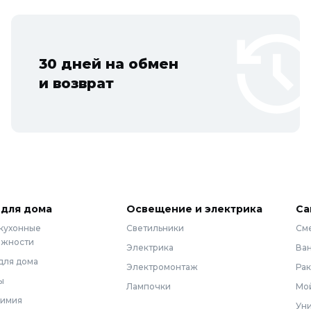
30 дней на обмен
и возврат
 для дома
Освещение и электрика
Са
 кухонные
Светильники
См
ежности
Электрика
Ва
для дома
Электромонтаж
Ра
ы
Лампочки
Мой
химия
Уни