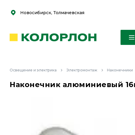
С
С
к
к
оро
оро
Новосибирск, Толмачевская
Освещение и электрика
Электромонтаж
Наконечники
Наконечник алюминиевый 16мм