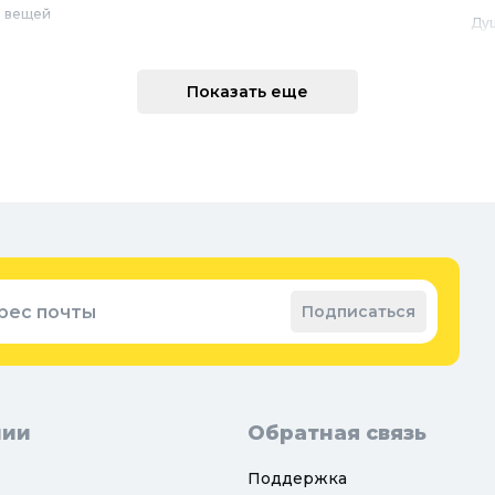
 вещей
Ду
Ме
техника
По
Показать еще
 интерьера
Во
Вод
Ре
оварение
Во
ные коврики
Зап
ые коврики
рес почты
Подписаться
нии
Обратная связь
Поддержка