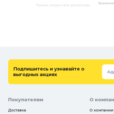
Хранение
Горшки, опоры и все для рассады
Мебель
Грунты для растений
Бытовая 
Садовый декор
Предметы
Бассейны
Спальня
Товары для бани и сауны
Ванная
Дачные умывальники, души и
туалеты
Самогон
Удобрения, химикаты и средства
Интерьер
защиты
Придверн
Семена и растения
Подпишитесь и узнавайте о
Ад
Теплицы, парники и укрывной
выгодных акциях
материал
Покупателям
О компа
Доставка
О компании