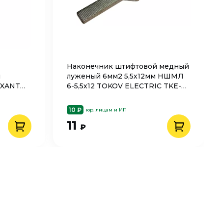
Наконечник штифтовой медный
м
луженый 6мм2 5,5х12мм НШМЛ
EXANT
6-5,5х12 TOKOV ELECTRIC TKE-
NSML-6-5,5х12
10 ₽
юр. лицам и ИП
11
₽