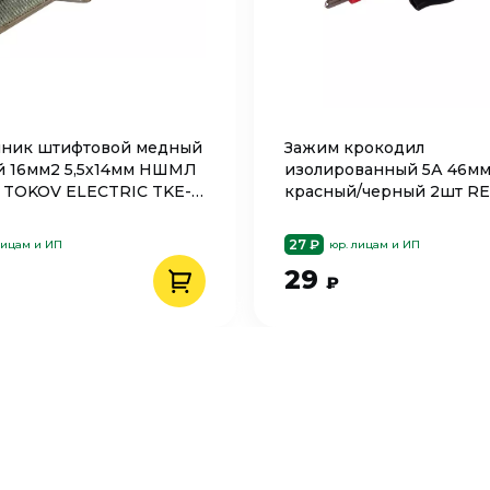
чник штифтовой медный
Зажим крокодил
 16мм2 5,5х14мм НШМЛ
изолированный 5А 46м
14 TOKOV ELECTRIC TKE-
красный/черный 2шт R
-5,5х14
ЗКИ 16-0002-9
27 ₽
лицам и ИП
юр. лицам и ИП
29
₽