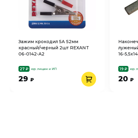
Зажим крокодил 5А 52мм
Наконе
красный/черный 2шт REXANT
луженый
06-0142-A2
16-5,5х
NSML-16
27 ₽
19 ₽
юр. лицам и ИП
юр. 
29
20
₽
₽