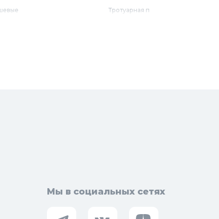
шевые
Тротуарная плитка
бель для ванной
Армирующие материалы
лотенцесушители
Ограждения
доснабжение
Металлопрокат
оотведение и канализация
визионные люки
доподготовка
орная арматура
Мы в социальных сетях