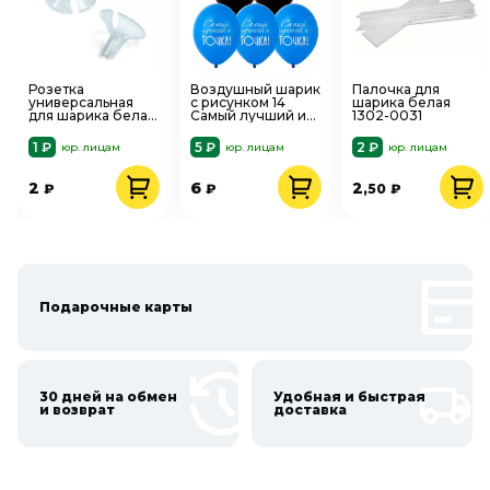
Розетка
Воздушный шарик
Палочка для
универсальная
с рисунком 14
шарика белая
для шарика белая
Самый лучший и
1302-0031
1 шт 1302-0059
Точка! 1103-2710
1 ₽
5 ₽
2 ₽
юр. лицам
юр. лицам
юр. лицам
2
6
2
₽
₽
,50
₽
Подарочные карты
30 дней на обмен
Удобная и быстрая
и возврат
доставка