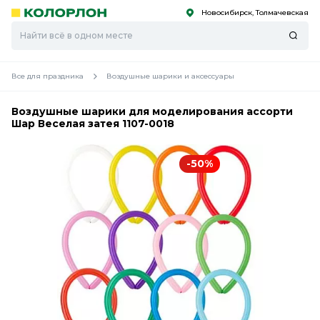
Новосибирск, Толмачевская
С
С
к
к
оро
оро
Все для праздника
Воздушные шарики и аксессуары
Воздушные шарики для моделирования ассорти
Шар Веселая затея 1107-0018
-50%