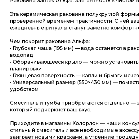
Раковина Santek Альфа: Элегантность в чистом 
Эта керамическая раковина полукруглой формы
проверенной временем практичности. С ней ваш
ежедневные ритуалы станут заметно комфортне
Чем покорит раковина Альфа:
• Глубокая чаша (195 мм) — вода останется в рак
водопад
• Оборачивающееся крыло — можно установить с
планировки
• Глянцевая поверхность — капли и брызги исче
• Универсальный размер (550×430 мм) — помест
удобством
Смеситель и тумба приобретаются отдельно — 
который подчеркнет ваш вкус.
Приходите в магазины Колорлон — наши консул
стильный смеситель и все необходимые аксессу
заиграет новыми красками, а утренние процед