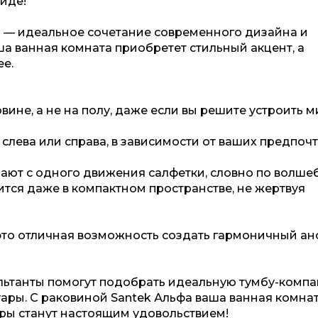
виде!
 — идеальное сочетание современного дизайна и
а ванная комната приобретет стильный акцент, а
е.
овине, а не на полу, даже если вы решите устроить м
лева или справа, в зависимости от ваших предпоч
зают с одного движения салфетки, словно по волше
ится даже в компактном пространстве, не жертвуя
это отличная возможность создать гармоничный ан
ьтанты помогут подобрать идеальную тумбу-компа
ары. С раковиной Santek Альфа ваша ванная комна
уры станут настоящим удовольствием!