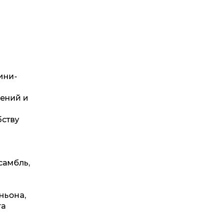
ини-
тений и
бству
самбль,
ньона,
та