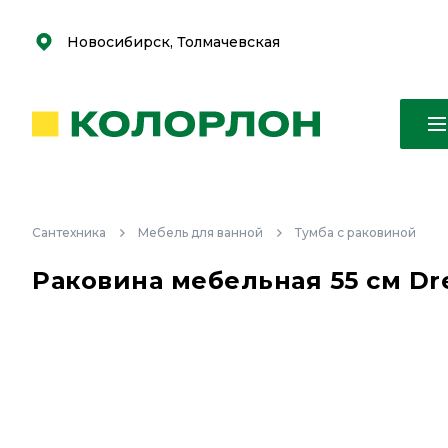
С
С
к
к
оро
оро
Новосибирск, Толмачевская
Сантехника
Мебель для ванной
Тумба с раковиной
Раковина мебельная 55 см Dre