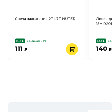
Свеча зажигания 2T L7T HUTER
Леска д
15м R201
105 ₽
133 ₽
юр. лицам и ИП
юр.
111
140
₽
₽