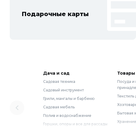
Подарочные карты
Дача и сад
Товары
Садовая техника
Посуда и
принадл
Садовый инструмент
Текстиль 
Грили, мангалы и барбекю
Хозтовар
Садовая мебель
Бытовая 
Полив и водоснабжение
Хранение
Горшки, опоры и все для рассады
Мебель
Грунты для растений