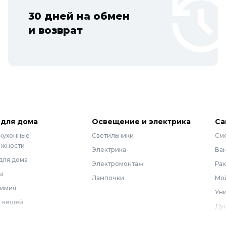
30 дней на обмен
и возврат
 для дома
Освещение и электрика
Са
 кухонные
Светильники
См
ежности
Электрика
Ва
для дома
Электромонтаж
Ра
ы
Лампочки
Мой
химия
Уни
 вещей
Ду
Ме