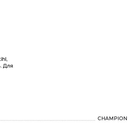
hl,
. Для
CHAMPION