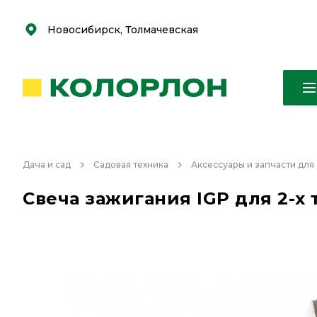
С
С
к
к
оро
оро
Новосибирск, Толмачевская
Дача и сад
Садовая техника
Аксессуары и запчасти для
Свеча зажигания IGP для 2-х