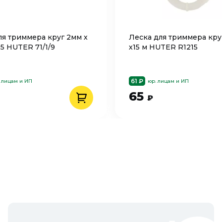
ля триммера круг 2мм х
Леска для триммера круг
5 HUTER 71/1/9
х15 м HUTER R1215
61 ₽
 лицам и ИП
юр. лицам и ИП
65
₽