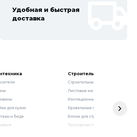
Удобная и быстрая
доставка
нтехника
Строительные материалы
есители
Строительные смеси
нны
Листовые материалы
ковины
Изоляционные материалы
ки для кухни
Кровельные материалы
тазы и биде
Блоки для строительства
шевые
Тротуарная плитка
бель для ванной
Армирующие материалы