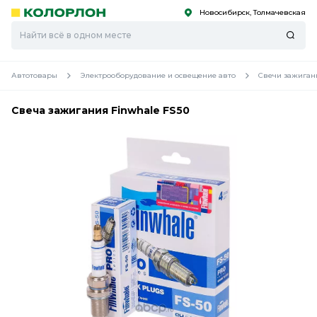
Новосибирск, Толмачевская
С
С
к
к
оро
оро
Автотовары
Электрооборудование и освещение авто
Свечи зажиган
Свеча зажигания Finwhale FS50