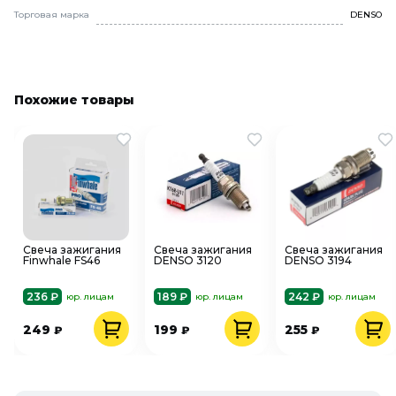
Торговая марка
DENSO
Похожие товары
Свеча зажигания
Свеча зажигания
Свеча зажигания
Finwhale FS46
DENSO 3120
DENSO 3194
236 ₽
189 ₽
242 ₽
юр. лицам
юр. лицам
юр. лицам
249
199
255
₽
₽
₽