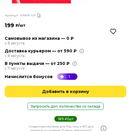
Артикул:
K16PR-U11
199
₽/шт
Самовывоз из магазина — 0 ₽
с 8 августа
Доставка курьером — от 590 ₽
с 8 августа
В пункты выдачи — от 250 ₽
с 11 августа
Начислится бонусов
1
Добавить в корзину
Запросить доп. количество со склада
189 ₽/шт
Скидочная система для Юр. лиц и ИП для
товаров из раздела "Свечи зажигания"