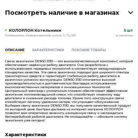
Посмотреть наличие в магазинах
КОЛОРЛОН Котельники
5 шт
Котельники, Новорязанское шоссе, 5, ТЦ М5
в наличии
ОПИСАНИЕ
ХАРАКТЕРИСТИКИ
ПОХОЖИЕ ТОВАРЫ
Свеча зажигания DENSO 3130 — это высококачественный компонент, который
обеспечивает надёжную работу двигателя. Она разработана с
использованием передовых технологий и соответствует международным
стандартам качества. Эта свеча зажигания подходит для широкого спектра
транспортных средств и гарантирует стабильную работу двигателя в
различных условиях эксплуатации. DENSO 3130 отличается высокой
производительностью и долговечностью благодаря использованию
высококачественных материалов и инновационных технологий.
Центральный электрод с уникальным сплавом обеспечивает эффективное
зажигание топливовоздушной смеси, что способствует плавному ходу
двигателя и снижению расхода топлива. Кроме того, конструкция свечи
способствует лёгкому удалению нагара, что упрощает обслуживание.
Выбирая свечу зажигания DENSO 3130, вы получаете качественный продукт
по выгодной цене. Быстрая доставка из интернет-магазина КОЛОРЛОН
позволит вам оперативно заменить изношенную свечу и наслаждаться
бесперебойной работой двигателя. Не откладывайте — обновите систему
зажигания уже сегодня!
Характеристики