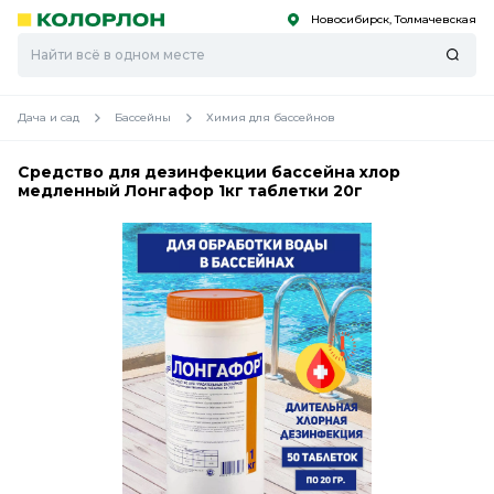
Новосибирск, Толмачевская
С
С
к
к
оро
оро
Дача и сад
Бассейны
Химия для бассейнов
Средство для дезинфекции бассейна хлор
медленный Лонгафор 1кг таблетки 20г