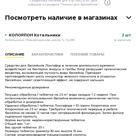
Скидочная система для Юр. лиц и ИП для
товаров из раздела "Химия для бассейнов"
Посмотреть наличие в магазинах
КОЛОРЛОН Котельники
2 шт
Котельники, Новорязанское шоссе, 5, ТЦ М5
в наличии
ОПИСАНИЕ
ХАРАКТЕРИСТИКИ
ПОХОЖИЕ ТОВАРЫ
Средство для бассейнов Лонгафор в течение длительного времени
воздействует на бактерии, вирусы и грибы. Хлор разрушает органические
вещества, вызывающие мутность воды бассейна. Препарат
противодействует росту микроспор зеленого планктона в открытых
бассейнах, имеет осветляющий эффект, не содержит кальция.
Рекомендуемые дозировки:
Текущая обработка.1 таблетка на 2.5 м³ воды каждые 1-2 недели. При
интенсивном использовании бассейна возможно увеличение частоты
обработки и дозировки.
Ударная обработка.1 таблетка Лонгафора + 10 грамм Хлоритэкса или
Хлороксона на 2.5 м³ воды. Требуется технический перерыв в работе
бассейна не менее 12 часов при непрерывной фильтрации. Затем фильтр
тщательно промыть.
Форма выпуска: медленнорастворимые таблетки.
Общий вес: 1 кг.
Вес одной таблетки: 20 г.
Размеры таблеток: диаметр 30 мм, высота 15 мм.
Состав: хлорпроизводное изоциануровой кислоты.