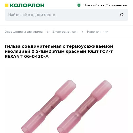
Новосибирск, Толмачевская
С
С
к
к
оро
оро
Освещение и электрика
Электромонтаж
Наконечники
Гильза соединительная с термоусаживаемой
изоляцией 0,5-1мм2 37мм красный 10шт ГСИ-т
REXANT 06-0430-A