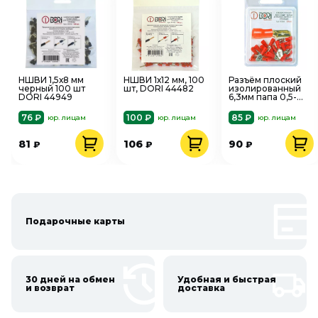
НШВИ 1,5х8 мм
НШВИ 1х12 мм, 100
Разъём плоский
черный 100 шт
шт, DORI 44482
изолированный
DORI 44949
6,3мм папа 0,5-
1,5мм2 красные
25шт РПи-М DORI
76 ₽
100 ₽
85 ₽
юр. лицам
юр. лицам
юр. лицам
42068
81
106
90
₽
₽
₽
Подарочные карты
30 дней на обмен
Удобная и быстрая
и возврат
доставка