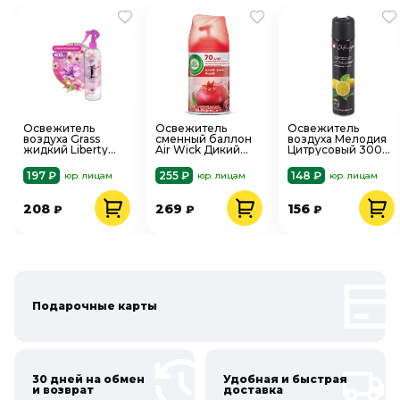
Освежитель
Освежитель
Освежитель
воздуха Grass
сменный баллон
воздуха Мелодия
жидкий Liberty
Air Wick Дикий
Цитрусовый 300
400 мл
гранат 250 мл
мл сухое
распыление
197 ₽
255 ₽
148 ₽
юр. лицам
юр. лицам
юр. лицам
208
269
156
₽
₽
₽
Подарочные карты
30 дней на обмен
Удобная и быстрая
и возврат
доставка