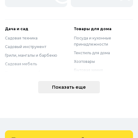
Дача и сад
Товары для дома
Садовая техника
Посуда и кухонные
принадлежности
Садовый инструмент
Текстиль для дома
Грили, мангалы и барбекю
Хозтовары
Садовая мебель
Бытовая химия
Полив и водоснабжение
Хранение вещей
Горшки, опоры и все для рассады
Показать еще
Мебель
Грунты для растений
Бытовая техника
Садовый декор
Предметы интерьера
Бассейны
Спальня
Товары для бани и сауны
Ванная
Дачные умывальники, души и
туалеты
Самогоноварение