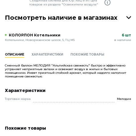
Скидочная система для Юр. лиц и ИП для
товаров из раздела "Освежители воздуха"
Посмотреть наличие в магазинах
КОЛОРЛОН Котельники
6 шт
Котельники, Новорязанское шоссе, 5, ТЦ М5
в наличии
ОПИСАНИЕ
ХАРАКТЕРИСТИКИ
ПОХОЖИЕ ТОВАРЫ
Сменный баллон МЕЛОДИЯ "Альпийская свежесть" быстро и эффективно
устраняет неприятные запахи и освежает воздух в жилых и бытовых
помещениях. Имеет приятный стойкий аромат, который надолго наполнит
помещение свежестью.
Характеристики
Торговая марка
Мелодия
Похожие товары