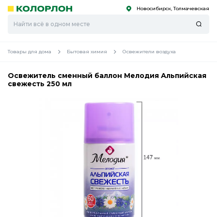
Новосибирск, Толмачевская
С
С
к
к
оро
оро
Товары для дома
Бытовая химия
Освежители воздуха
Освежитель сменный баллон Мелодия Альпийская
свежесть 250 мл