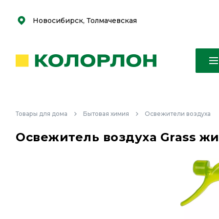
С
С
к
к
оро
оро
Новосибирск, Толмачевская
Товары для дома
Бытовая химия
Освежители воздуха
Освежитель воздуха Grass ж