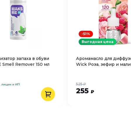
-51%
Выгодная цена
изатор запаха в обуви
Аромамасло для диффузо
Smell Remover 150 мл
Wick Роза, зефир и мали
525 ₽
. лицам и ИП
255
₽