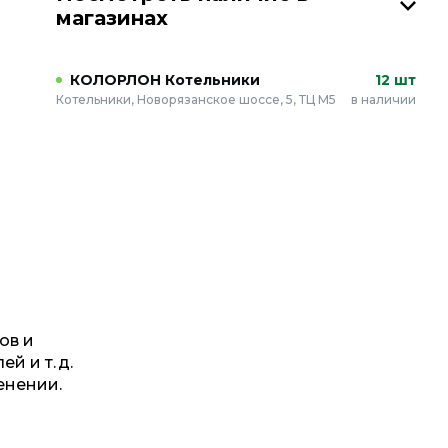
магазинах
КОЛОРЛОН Котельники
12 шт
Котельники, Новорязанское шоссе, 5, ТЦ М5
в наличии
ов и
 и т. д.
енении.