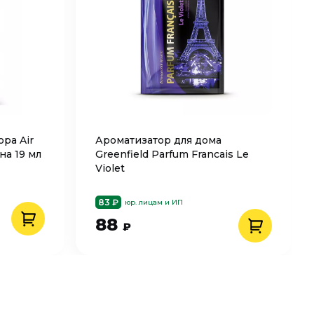
ра Air
Ароматизатор для дома
на 19 мл
Greenfield Parfum Francais Le
Violet
83 ₽
юр. лицам и ИП
88
₽