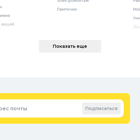
Электромонтаж
Ра
ы
Лампочки
Мой
химия
Уни
 вещей
Ду
Ме
техника
По
Показать еще
 интерьера
Во
Вод
Ре
оварение
Во
ные коврики
Зап
ые коврики
рес почты
Подписаться