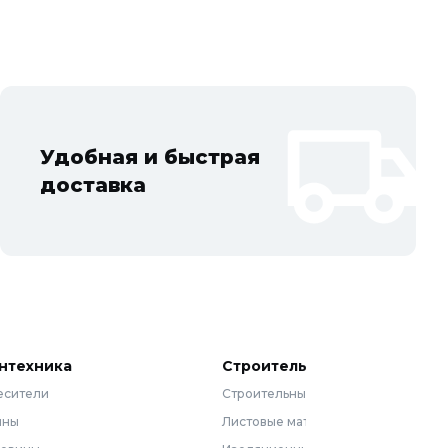
Удобная и быстрая
доставка
нтехника
Строительные материалы
есители
Строительные смеси
нны
Листовые материалы