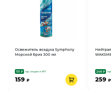
Освежитель воздуха Symphony
Нейтрал
Морской бриз 300 мл
WAKSME 
151 ₽
246 ₽
юр. лицам и ИП
юр
159
259
₽
₽