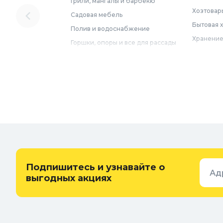
Грили, мангалы и барбекю
Хозтовар
Садовая мебель
Бытовая 
Полив и водоснабжение
Хранение
Горшки, опоры и все для рассады
Мебель
Грунты для растений
Бытовая 
Садовый декор
Предметы
Бассейны
Спальня
Товары для бани и сауны
Ванная
Дачные умывальники, души и
туалеты
Самогон
Удобрения, химикаты и средства
Интерьер
защиты
Придверн
Семена и растения
Подпишитесь и узнавайте о
Ад
Теплицы, парники и укрывной
выгодных акциях
материал