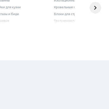
ковины
Изоляционные материалы
ки для кухни
Кровельные материалы
тазы и биде
Блоки для строительства
шевые
Тротуарная плитка
бель для ванной
Армирующие материалы
лотенцесушители
Ограждения
доснабжение
Металлопрокат
оотведение и канализация
визионные люки
доподготовка
орная арматура