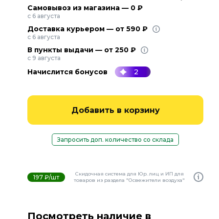
Самовывоз из магазина — 0 ₽
с 6 августа
Доставка курьером — от 590 ₽
с 6 августа
В пункты выдачи — от 250 ₽
с 9 августа
Начислится бонусов
2
Добавить в корзину
Запросить доп. количество со склада
Скидочная система для Юр. лиц и ИП для
197 ₽/шт
товаров из раздела "Освежители воздуха"
Посмотреть наличие в