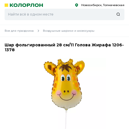
Новосибирск, Толмачевская
С
С
к
к
оро
оро
Все для праздника
Воздушные шарики и аксессуары
Шар фольгированный 28 см/11 Голова Жирафа 1206-
1378