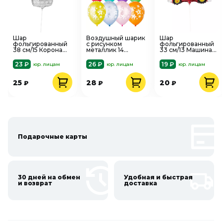
Шар
Воздушный шарик
Шар
фольгированный
с рисунком
фольгированный
38 см/15 Корона
металлик 14
33 см/13 Машина
серебро 1206-
Звезды Большие
пожарная 1206-
1440
1103-0694
1415
23 ₽
26 ₽
19 ₽
юр. лицам
юр. лицам
юр. лицам
25
28
20
₽
₽
₽
Подарочные карты
30 дней на обмен
Удобная и быстрая
и возврат
доставка