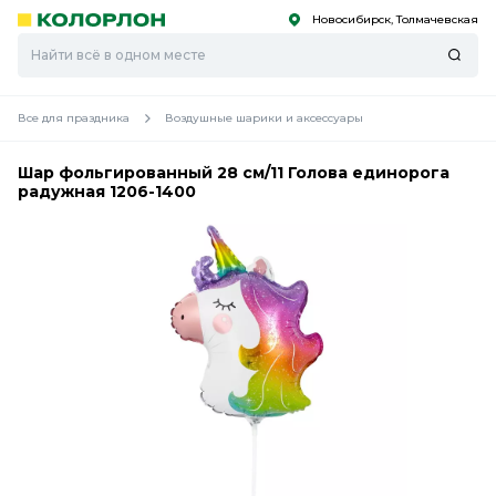
Новосибирск, Толмачевская
С
С
к
к
оро
оро
Все для праздника
Воздушные шарики и аксессуары
Шар фольгированный 28 см/11 Голова единорога
радужная 1206-1400