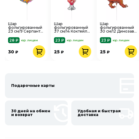
Шар
Шар
Шар
фольгированный
фольгированный
фольгированный
23 см/9 Серпантин
37 см/14 Коктейль
30 см/12 Динозавр
и свечи 1201-0430
в бокале 1206-
коричневый 1206-
1404
1393
28 ₽
23 ₽
23 ₽
юр. лицам
юр. лицам
юр. лицам
30
25
25
₽
₽
₽
Подарочные карты
30 дней на обмен
Удобная и быстрая
и возврат
доставка