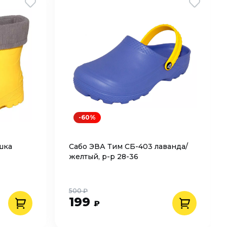
-60%
шка
Сабо ЭВА Тим СБ-403 лаванда/
желтый, р-р 28-36
500 ₽
199
₽