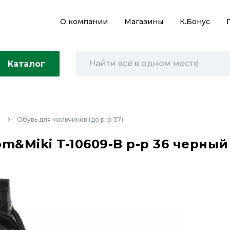
О компании
Магазины
К.Бонус
Каталог
в
Обувь для мальчиков (до р-р 37)
m&Miki T-10609-B р-р 36 черный