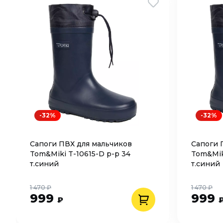
-32%
-32%
Сапоги ПВХ для мальчиков
Сапоги 
Tom&Miki T-10615-D р-р 34
Tom&Mik
т.синий
т.синий
1 470 ₽
1 470 ₽
999
999
₽