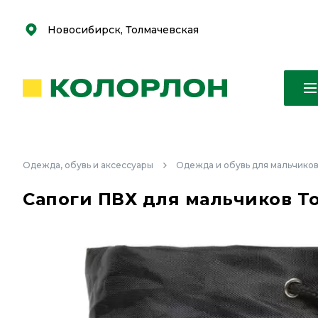
С
С
к
к
оро
оро
Новосибирск, Толмачевская
Одежда, обувь и аксессуары
Одежда и обувь для мальчико
Сапоги ПВХ для мальчиков To