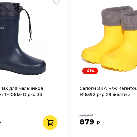
-41%
ПВХ для мальчиков
Сапоги ЭВА м/ж Капито
i T-10615-D р-р 33
B16592 р-р 29 жёлтый
1 500 ₽
879
₽
₽